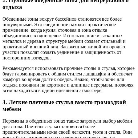
2. Пуловые обеденные зоны для непрерывного
отдыха
Обеденные зоны вокруг бассейнов становятся все более
популярными. Это соединение находит практическое
применение, когда кухня, столовая и зона отдыха
объединились в одно целое. Использование изысканных
металлов и дерева в структуре мебели создает стильный и
практичный внешний вид. Засаженные живой изгородью
участки позволят создать уединение и защищенность от
посторонних взглядов.
Рекомендуется использовать прочные столы и стулья, которые
будут гармонировать с общим стилем ландшафта и обеспечат
комфорт во время долгих обедов. Важно, чтобы зоны для
отдыха походили на короткие и длинные перерывы, позволяя
всем находиться в одной идеальной атмосфере.
3. Легкие плетеные стулья вместо громоздкой
мебели
Перемены в обеденных зонах также затронули выбор мебели
для стола. Плетены стулья становятся более
предпочтительными из-за своей легкости, уюта и стиля. Они
могут быть выполнены из различных материалов, но