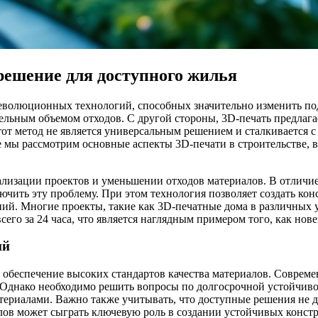
 решение для доступного жилья
 революционных технологий, способных значительно изменить по
льным объемом отходов. С другой стороны, 3D-печать предлагае
этот метод не является универсальным решением и сталкивается
 мы рассмотрим основные аспекты 3D-печати в строительстве, в
изации проектов и уменьшении отходов материалов. В отличие 
ючить эту проблему. При этом технология позволяет создать ко
ий. Многие проекты, такие как 3D-печатные дома в различных 
сего за 24 часа, что является наглядным примером того, как нов
ий
я обеспечение высоких стандартов качества материалов. Соврем
днако необходимо решить вопросы по долгосрочной устойчивос
ериалами. Важно также учитывать, что доступные решения не д
лов может сыграть ключевую роль в создании устойчивых конст