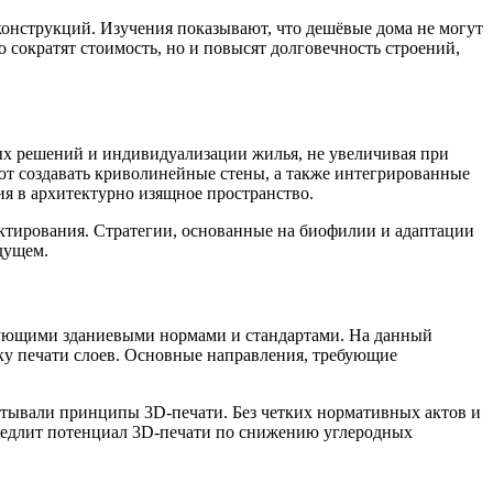
конструкций. Изучения показывают, что дешёвые дома не могут
 сократят стоимость, но и повысят долговечность строений,
ых решений и индивидуализации жилья, не увеличивая при
ют создавать криволинейные стены, а также интегрированные
ия в архитектурно изящное пространство.
ектирования. Стратегии, основанные на биофилии и адаптации
удущем.
твующими зданиевыми нормами и стандартами. На данный
ку печати слоев. Основные направления, требующие
итывали принципы 3D-печати. Без четких нормативных актов и
амедлит потенциал 3D-печати по снижению углеродных