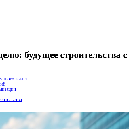
еделю: будущее строительства 
тупного жилья
ций
омизации
роительства