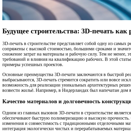
Будущее строительства: 3D-печать как
3D-печать в строительстве представляет собой одну из самых
сопряжены с высокой стоимостью, большими сроками и значите
снижение затрат на материалы и рабочую силу. Тем не менее, 
требований и влияния на квалификацию рабочих. В этой статье
примеры успешных проектов.
Основные преимущества 3D-печати заключаются в быстрой реал
выбрасываются, 3D-печать стремится сократить или вовсе искл
возможность для реализации уникальных архитектурных решен
возвести жильё. Например, в Нидерландах был напечатан дом в
Качество материалов и долговечность конструкц
Одним из главных вызовов 3D-печати в строительстве являетс
обеспечивают быструю полимеризацию и высокую прочность. О
изменения и совместимость с традиционными отделочными мат
интеграция экологически чистых и перерабатываемых материа