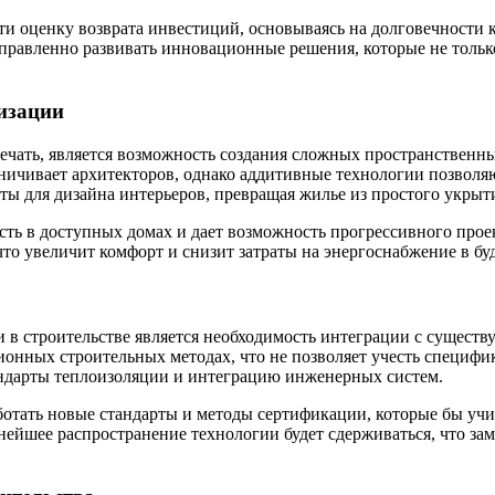
и оценку возврата инвестиций, основываясь на долговечности 
правленно развивать инновационные решения, которые не только
изации
ечать, является возможность создания сложных пространственн
ничивает архитекторов, однако аддитивные технологии позволя
ты для дизайна интерьеров, превращая жилье из простого укрыт
сть в доступных домах и дает возможность прогрессивного про
 что увеличит комфорт и снизит затраты на энергоснабжение в б
и в строительстве является необходимость интеграции с сущес
онных строительных методах, что не позволяет учесть специфи
ндарты теплоизоляции и интеграцию инженерных систем.
ботать новые стандарты и методы сертификации, которые бы уч
нейшее распространение технологии будет сдерживаться, что з