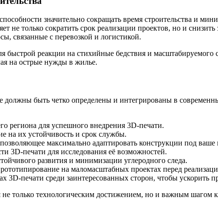
ительства
способности значительно сокращать время строительства и мин
т не только сократить срок реализации проектов, но и снизить з
ы, связанные с перевозкой и логистикой.
 быстрой реакции на стихийные бедствия и масштабируемого с
чая на острые нужды в жилье.
ые должны быть четко определены и интегрированы в современны
го региона для успешного внедрения 3D-печати.
е на их устойчивость и срок службы.
 позволяющее максимально адаптировать конструкции под ваше 
сти 3D-печати для исследования её возможностей.
устойчивого развития и минимизации углеродного следа.
 прототипирование на маломасштабных проектах перед реализац
х 3D-печати среди заинтересованных сторон, чтобы ускорить п
тся не только технологическим достижением, но и важным шагом 