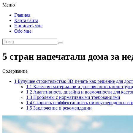
Меню
Главная
Карта сайта
Написать мне
Обо мне
5 стран напечатали дома за н
Содержание
1
Будущее строительства: 3D-печать как решение для дос
1.1
Качество материалов и долговечность конструк
1.2
Адаптивность дизайна и возможности для каст
1.3
Проблемы с нормативными требованиями
1.4
Скорость и эффективность низкоуглеродного ст
1.5
Заключение и рекомендации