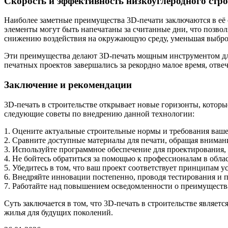
Скорость и эффективность низкоуглеродного стро
Наиболее заметные преимущества 3D-печати заключаются в её 
элементы могут быть напечатаны за считанные дни, что позволяе
снижению воздействия на окружающую среду, уменьшая выброс
Эти преимущества делают 3D-печать мощным инструментом для
печатных проектов завершались за рекордно малое время, отве
Заключение и рекомендации
3D-печать в строительстве открывает новые горизонты, котор
следующие советы по внедрению данной технологии:
1. Оцените актуальные строительные нормы и требования ваше
2. Сравните доступные материалы для печати, обращая внимани
3. Используйте программное обеспечение для проектирования,
4. Не бойтесь обратиться за помощью к профессионалам в обла
5. Убедитесь в том, что ваш проект соответствует принципам 
6. Внедряйте инновации постепенно, проводя тестирования и
7. Работайте над повышением осведомленности о преимущества
Суть заключается в том, что 3D-печать в строительстве являе
жилья для будущих поколений.