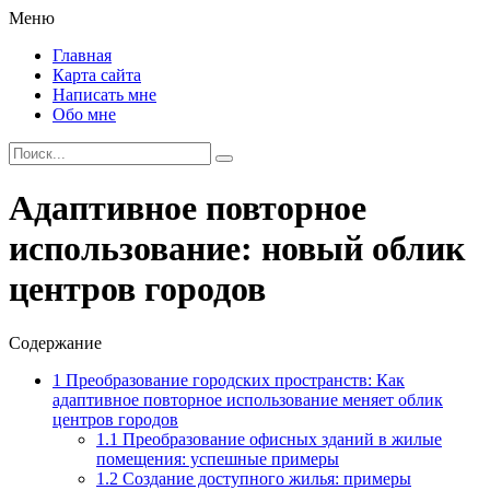
Меню
Главная
Карта сайта
Написать мне
Обо мне
Адаптивное повторное
использование: новый облик
центров городов
Содержание
1
Преобразование городских пространств: Как
адаптивное повторное использование меняет облик
центров городов
1.1
Преобразование офисных зданий в жилые
помещения: успешные примеры
1.2
Создание доступного жилья: примеры