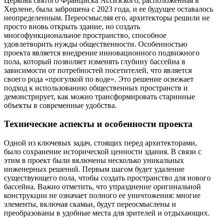
Церковь святого Франциска Ассизского, расположенная в
Херлене, была заброшена с 2023 года, и ее будущее оставалось
неопределенным. Переосмысляя его, архитекторы решили не
просто вновь открыть здание, но создать
многофункциональное пространство, способное
удовлетворить нужды общественности. Особенностью
проекта является внедрение инновационного подвижного
пола, который позволяет изменять глубину бассейна в
зависимости от потребностей посетителей, что является
своего рода «прогулкой по воде». Это решение освежает
подход к использованию общественных пространств и
демонстрирует, как можно трансформировать старинные
объекты в современные удобства.
Технические аспекты и особенности проекта
Одной из ключевых задач, стоящих перед архитекторами,
было сохранение исторической ценности здания. В связи с
этим в проект были включены несколько уникальных
инженерных решений. Первым шагом будет удаление
существующего пола, чтобы создать пространство для нового
бассейна. Важно отметить, что упразднение оригинальной
конструкции не означает полного ее уничтожения: многие
элементы, включая скамьи, будут переосмыслены и
преобразованы в удобные места для зрителей и отдыхающих.