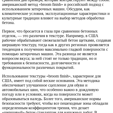
американский метод «broom finish» и российский подход с
использованием затирочных машин. Обсудим, как
климатические условия, эксплуатационные характеристики и
культурные традиции влияют на выбор методов обработки
бетона.
Первое, что бросается в глаза при сравнении бетонных
отделок, — это различия в текстуре. Например, в США
рабочие обрабатывают свежезалитый бетон щетками, создавая
шершавую текстуру, тогда как в других регионах проявляется
тенденция к получению максимально гладкой поверхности с
помощью затирочных машин. Эта разница не является
вопросом вкуса; за ней стоят не только традиции, но и
требования к безопасности, долговечности и
функциональности различных покрытий.
Использование текстуры «broom finish», характерное для
США, имеет под собой веские основания. Эта методика
обеспечивает улучшенное сцепление для обуви и
автомобильных шин, что особенно важно в дождливую
погоду или в условиях, когда на поверхности может
образовываться наледь. Более того, американские нормы
безопасности требуют, чтобы все пешеходные зоны обладали
определенным коэффициентом трения, что делает
«шершавый» бетон стандартом для наружных работ. В