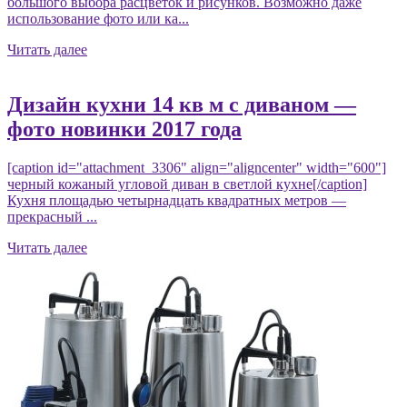
большого выбора расцветок и рисунков. Возможно даже
использование фото или ка...
Читать далее
Дизайн кухни 14 кв м с диваном —
фото новинки 2017 года
[caption id="attachment_3306" align="aligncenter" width="600"]
черный кожаный угловой диван в светлой кухне[/caption]
Кухня площадью четырнадцать квадратных метров —
прекрасный ...
Читать далее