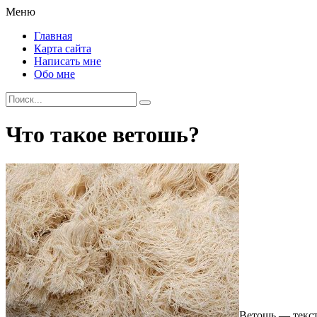
Меню
Главная
Карта сайта
Написать мне
Обо мне
Что такое ветошь?
Ветошь — текст