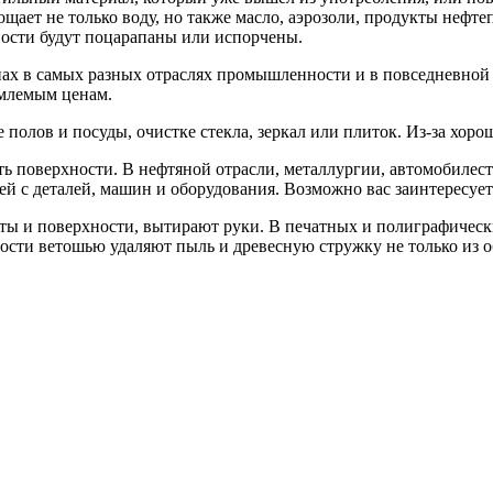
ощает не только воду, но также масло, аэрозоли, продукты нефт
рхности будут поцарапаны или испорчены.
ранах в самых разных отраслях промышленности и в повседневн
млемым ценам.
 полов и посуды, очистке стекла, зеркал или плиток. Из-за хор
ь поверхности. В нефтяной отрасли, металлургии, автомобилес
ей с деталей, машин и оборудования. Возможно вас заинтересуе
ы и поверхности, вытирают руки. В печатных и полиграфически
ти ветошью удаляют пыль и древесную стружку не только из об