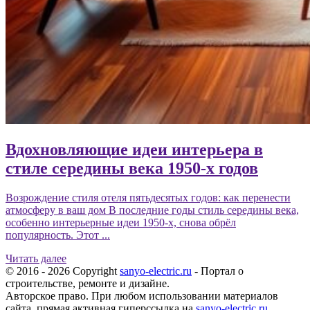
Вдохновляющие идеи интерьера в
стиле середины века 1950-х годов
Возрождение стиля отеля пятьдесятых годов: как перенести
атмосферу в ваш дом В последние годы стиль середины века,
особенно интерьерные идеи 1950-х, снова обрёл
популярность. Этот ...
Читать далее
© 2016 - 2026 Copyright
sanyo-electric.ru
- Портал о
строительстве, ремонте и дизайне.
Авторское право. При любом использовании материалов
сайта, прямая активная гиперссылка на
sanyo-electric.ru