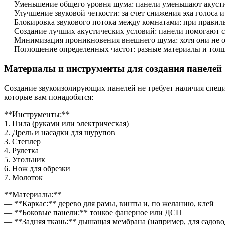
— Уменьшение общего уровня шума: панели уменьшают акустич
— Улучшение звуковой четкости: за счет снижения эха голоса 
— Блокировка звукового потока между комнатами: при правиль
— Создание лучших акустических условий: панели помогают сб
— Минимизация проникновения внешнего шума: хотя они не об
— Поглощение определенных частот: разные материалы и толщи
Материалы и инструменты для создания панелей
Создание звукоизолирующих панелей не требует наличия спец
которые вам понадобятся:
**Инструменты:**
1. Пила (руками или электрическая)
2. Дрель и насадки для шурупов
3. Степлер
4. Рулетка
5. Угольник
6. Нож для обрезки
7. Молоток
**Материалы:**
— **Каркас:** дерево для рамы, винты и, по желанию, клей
— **Боковые панели:** тонкое фанерное или ДСП
— **Задняя ткань:** дышащая мембрана (например, для садово