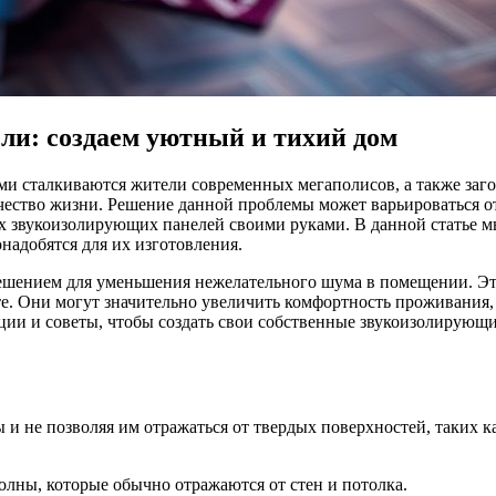
и: создаем уютный и тихий дом
ми сталкиваются жители современных мегаполисов, а также заг
чество жизни. Решение данной проблемы может варьироваться 
х звукоизолирующих панелей своими руками. В данной статье м
надобятся для их изготовления.
ением для уменьшения нежелательного шума в помещении. Эти 
те. Они могут значительно увеличить комфортность проживания,
ции и советы, чтобы создать свои собственные звукоизолирующи
 и не позволяя им отражаться от твердых поверхностей, таких 
олны, которые обычно отражаются от стен и потолка.