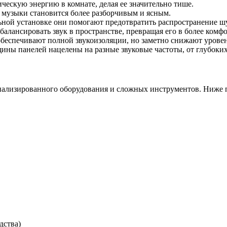
ескую энергию в комнате, делая ее значительно тише.
и музыки становится более разборчивым и ясным.
ной установке они помогают предотвратить распространение шу
алансировать звук в пространстве, превращая его в более комф
еспечивают полной звукоизоляции, но заметно снижают уровен
ны панелей нацелены на разные звуковые частоты, от глубоких 
иализированного оборудования и сложных инструментов. Ниже 
дства)