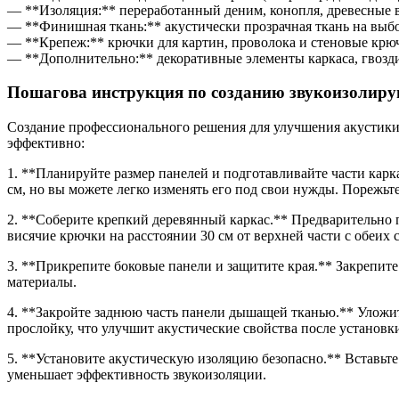
— **Изоляция:** переработанный деним, конопля, древесные 
— **Финишная ткань:** акустически прозрачная ткань на выб
— **Крепеж:** крючки для картин, проволока и стеновые крюч
— **Дополнительно:** декоративные элементы каркаса, гвозди
Пошагова инструкция по созданию звукоизолир
Создание профессионального решения для улучшения акустики 
эффективно:
1. **Планируйте размер панелей и подготавливайте части карк
см, но вы можете легко изменять его под свои нужды. Порежьт
2. **Соберите крепкий деревянный каркас.** Предварительно п
висячие крючки на расстоянии 30 см от верхней части с обеих 
3. **Прикрепите боковые панели и защитите края.** Закрепите 
материалы.
4. **Закройте заднюю часть панели дышащей тканью.** Уложит
прослойку, что улучшит акустические свойства после установки
5. **Установите акустическую изоляцию безопасно.** Вставьте
уменьшает эффективность звукоизоляции.