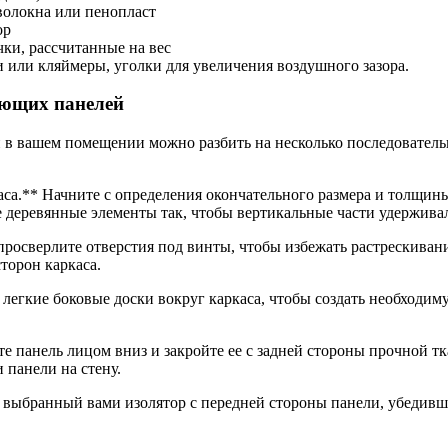
волокна или пенопласт
ор
ки, рассчитанные на вес
 или кляймеры, уголки для увеличения воздушного зазора.
ующих панелей
в вашем помещении можно разбить на несколько последовательн
аса.** Начните с определения окончательного размера и толщин
е деревянные элементы так, чтобы вертикальные части удерживал
росверлите отверстия под винты, чтобы избежать растрескивания
сторон каркаса.
легкие боковые доски вокруг каркаса, чтобы создать необходиму
е панель лицом вниз и закройте ее с задней стороны прочной т
 панели на стену.
 выбранный вами изолятор с передней стороны панели, убедившис