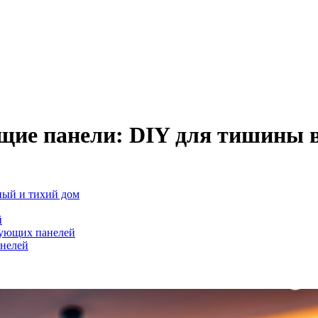
ие панели: DIY для тишины в
ный и тихий дом
й
рующих панелей
нелей