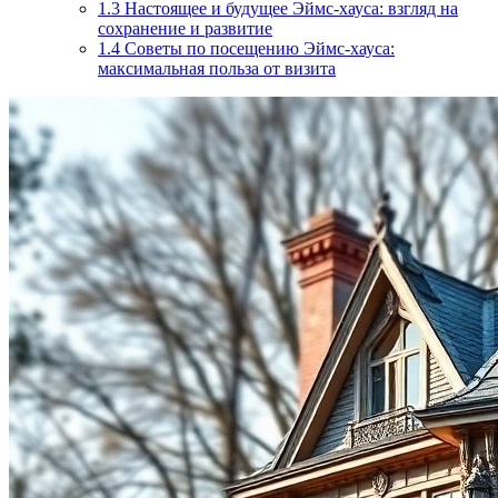
1.3
Настоящее и будущее Эймс-хауса: взгляд на
сохранение и развитие
1.4
Советы по посещению Эймс-хауса:
максимальная польза от визита