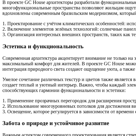
В проекте GC House архитекторы разработали функциональные
многофункциональные пространства позволяют жильцам ощутит
вдохновлены современным бразильским модернизмом, который 
1. Проектирование с учётом климатических особенностей: испо
2. Включение элементов зелёных технологий: солнечные пане
3. Организация интересных внешних пространств, таких как т
Эстетика и функциональность
Современная архитектура акцентирует внимание не только на 
максимальный комфорт для жителей. В проекте GC House можн
интеграция природного света создают ощущение уюта, а такж
Умелое сочетание различных текстур и цветов также является 
создает теплый и уютный интерьер. Важно, чтобы каждый элем
способствующих гармонии функциональности и эстетики:
1. Применение прозрачных перегородок для расширения простр
2. Использование многоуровневых потолков для достижения в
3. Освещение, которое регулируется в зависимости от времени
Забота о природе и устойчивое развитие
Важным аспектом современного проектирования является стре