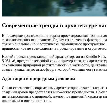
Современные тренды в архитектуре ча
В последние десятилетия паттерны проектирования частных д
технологических инновациях. Одним из ключевых факторов, кот
функциональное, но и эстетически гармоничное пространство.
привносит новые возможности в проектирование и строительс
Новый проект, представленный архитекторами из Estúdio Naia
5,051 м², представляет собой яркий пример того, как архите
сохранению природной растительности, в частности, центральн
создает уникальную атмосферу, в которой жильцы могут насла
Адаптация к природным условиям
Среди стремлений современных архитекторов стоит выделить 
создании домов предоставляет множество преимуществ. Во-перв
интегрированные с природой, имеют повышенный характер визу
для отдыха и восстановления.