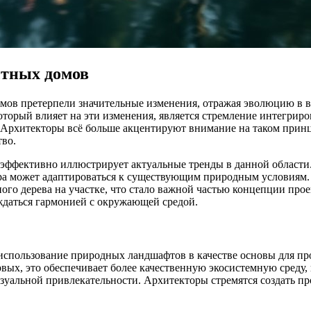
стных домов
омов претерпели значительные изменения, отражая эволюцию в 
орый влияет на эти изменения, является стремление интегрирова
 Архитекторы всё больше акцентируют внимание на таком принци
тво.
, эффективно иллюстрирует актуальные тренды в данной област
ктура может адаптироваться к существующим природным условиям
ого дерева на участке, что стало важной частью концепции прое
ждаться гармонией с окружающей средой.
использование природных ландшафтов в качестве основы для п
ых, это обеспечивает более качественную экосистемную среду, 
альной привлекательности. Архитекторы стремятся создать прос