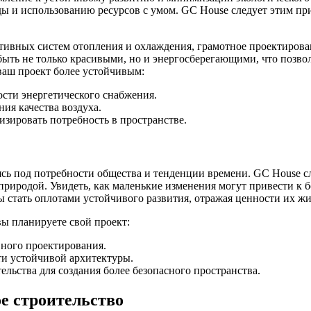
ы и использованию ресурсов с умом. GC House следует этим п
тивных систем отопления и охлаждения, грамотное проектирова
ь не только красивыми, но и энергосберегающими, что позволя
ваш проект более устойчивым:
ости энергетического снабжения.
ия качества воздуха.
зировать потребность в пространстве.
ясь под потребности общества и тенденции времени. GC House с
риродой. Увидеть, как маленькие изменения могут привести к бо
стать оплотами устойчивого развития, отражая ценности их жи
вы планируете свой проект:
ного проектирования.
ти устойчивой архитектуры.
ельства для создания более безопасного пространства.
е строительство