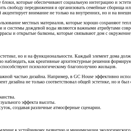
 блоки, которые обеспечивают социальную интеграцию и эстет
ь свободу передвижения и организовать семейные сборища или
акцентирует внимание не только на внутренних, но и на внешн
льзование местных материалов, которые хорошо сохраняют тепло
ли и системы дождевой воды являются важными атрибутами сов
еррасы и открытые балконы, которые связывают дом с окружение
эстетике, но и на функциональности. Каждый элемент дома долж
о наблюдать, как креативные архитектурные решения формирую
е способствуют психологическому благополучию жильцов.
важной частью дизайна. Например, в GC House эффективно испол
ент дизайна не только соответствовал общей эстетике, но и бы
анства.
изуального эффекта высоты.
 суток, создавая различные атмосферные сценарии.
мление к устойчивому развитию и минимизации экологического 