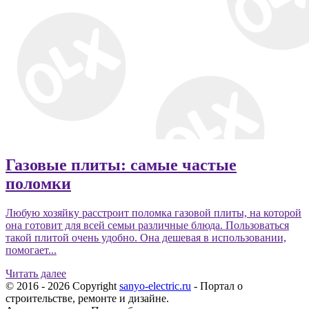
Газовые плиты: самые частые
поломки
Любую хозяйку расстроит поломка газовой плиты, на которой
она готовит для всей семьи различные блюда. Пользоваться
такой плитой очень удобно. Она дешевая в использовании,
помогает...
Читать далее
© 2016 - 2026 Copyright
sanyo-electric.ru
- Портал о
строительстве, ремонте и дизайне.