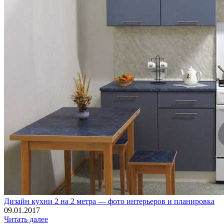
Дизайн кухни 2 на 2 метра — фото интерьеров и планировка
09.01.2017
Читать далее