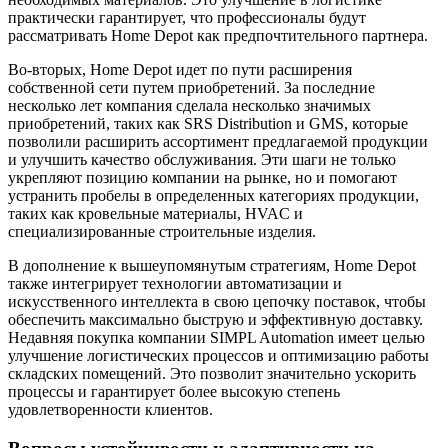
практически гарантирует, что профессионалы будут
рассматривать Home Depot как предпочтительного партнера.
Во-вторых, Home Depot идет по пути расширения
собственной сети путем приобретений. За последние
несколько лет компания сделала несколько значимых
приобретений, таких как SRS Distribution и GMS, которые
позволили расширить ассортимент предлагаемой продукции
и улучшить качество обслуживания. Эти шаги не только
укрепляют позицию компании на рынке, но и помогают
устранить пробелы в определенных категориях продукции,
таких как кровельные материалы, HVAC и
специализированные строительные изделия.
В дополнение к вышеупомянутым стратегиям, Home Depot
также интегрирует технологии автоматизации и
искусственного интеллекта в свою цепочку поставок, чтобы
обеспечить максимально быструю и эффективную доставку.
Недавняя покупка компании SIMPL Automation имеет целью
улучшение логистических процессов и оптимизацию работы
складских помещений. Это позволит значительно ускорить
процессы и гарантирует более высокую степень
удовлетворенности клиентов.