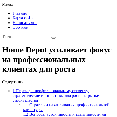
Меню
Главная
Карта сайта
Написать мне
Обо мне
Home Depot усиливает фокус
на профессиональных
клиентах для роста
Содержание
1
Переход к профессиональному сегменту:
стратегические инициативы для роста на рынке
строительства
1.1
Стратегии накапливания профессиональной
клиентуры
1.2
Вопросы устойчивости и адаптивности на