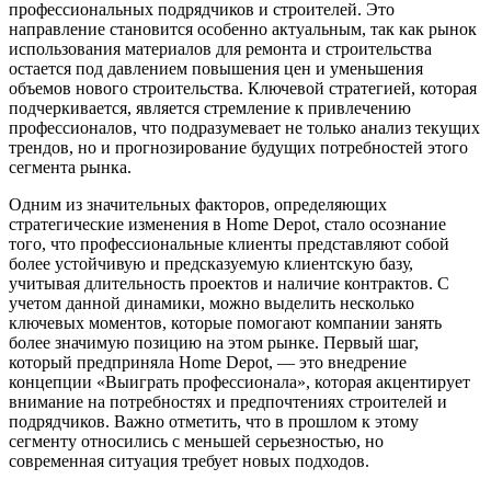
профессиональных подрядчиков и строителей. Это
направление становится особенно актуальным, так как рынок
использования материалов для ремонта и строительства
остается под давлением повышения цен и уменьшения
объемов нового строительства. Ключевой стратегией, которая
подчеркивается, является стремление к привлечению
профессионалов, что подразумевает не только анализ текущих
трендов, но и прогнозирование будущих потребностей этого
сегмента рынка.
Одним из значительных факторов, определяющих
стратегические изменения в Home Depot, стало осознание
того, что профессиональные клиенты представляют собой
более устойчивую и предсказуемую клиентскую базу,
учитывая длительность проектов и наличие контрактов. С
учетом данной динамики, можно выделить несколько
ключевых моментов, которые помогают компании занять
более значимую позицию на этом рынке. Первый шаг,
который предприняла Home Depot, — это внедрение
концепции «Выиграть профессионала», которая акцентирует
внимание на потребностях и предпочтениях строителей и
подрядчиков. Важно отметить, что в прошлом к этому
сегменту относились с меньшей серьезностью, но
современная ситуация требует новых подходов.