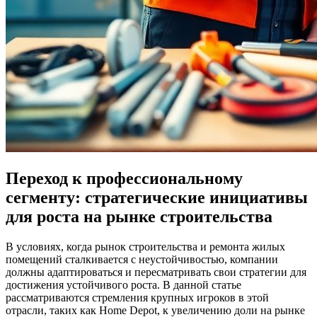
Переход к профессиональному
сегменту: стратегические инициативы
для роста на рынке строительства
В условиях, когда рынок строительства и ремонта жилых
помещений сталкивается с неустойчивостью, компании
должны адаптироваться и пересматривать свои стратегии для
достижения устойчивого роста. В данной статье
рассматриваются стремления крупных игроков в этой
отрасли, таких как Home Depot, к увеличению доли на рынке