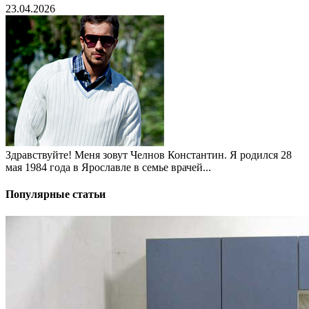
23.04.2026
Здравствуйте! Меня зовут Челнов Константин. Я родился 28
мая 1984 года в Ярославле в семье врачей...
Популярные статьи