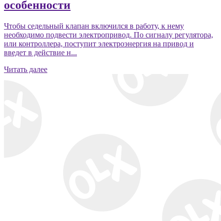
особенности
Чтобы седельный клапан включился в работу, к нему
необходимо подвести электропривод. По сигналу регулятора,
или контроллера, поступит электроэнергия на привод и
введет в действие н...
Читать далее