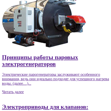
Принципы работы паровых
электрогенераторов
Электрические парогенераторы заслуживают особенного
внимания, ведь они идеально подходят для успешного нагрева
воды. (далее…)...
Читать далее
Электроприводы для клапанов: