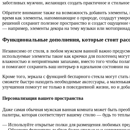
заботливых мужчин, желающих создать практичное и стильное
Обратите внимание также на возможность добавить элементы, 
время как элементы, напоминающие о природе, создадут умир
решений сохранит полезное пространство и создаст ощущение 
— например, элементы декора на тему музыки или мотопринад
Функциональные дополнения, которые стоит рас
Независимо от стиля, в любом мужском ванной важно предусмо
используемые элементы такие как крючки для полотенец могут
влажностью и неприятными запахами, вместо того чтобы полаг
и помогают сохранить ваш интерьер в идеальном состоянии на
Кроме того, зеркала с функцией беспарного стекла могут стать
сможете быстро находить необходимые аксессуары, а маленькая
улучшения помогут не только в повседневной жизни, но и доб
Персонализация вашего пространства
Даже самая обычная мужская ванная комната может быть преоб
палитры, которая соответствует вашему стилю — будь то теплы
— Используйте открытые полки для размещения любимых пред
— Обновите фурнитуру, выбрав более стильные и современные