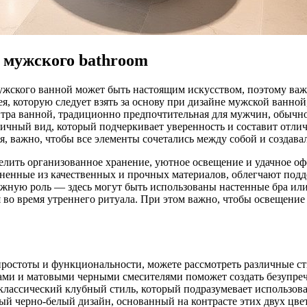
 мужского bathroom
жского ванной может быть настоящим искусством, поэтому важн
я, которую следует взять за основу при дизайне мужской ванной
тра ванной, традиционно предпочтительная для мужчин, обычно
ичный вид, который подчеркивает уверенность и составит отли
ля, важно, чтобы все элементы сочетались между собой и создав
лить организованное хранение, уютное освещение и удачное оф
лненные из качественных и прочных материалов, облегчают под
жную роль — здесь могут быть использованы настенные бра или 
ся во время утреннего ритуала. При этом важно, чтобы освещени
простоты и функциональности, можете рассмотреть различные с
ми и матовыми черными смесителями поможет создать безупречн
 классический клубный стиль, который подразумевает использов
й черно-белый дизайн, основанный на контрасте этих двух цве