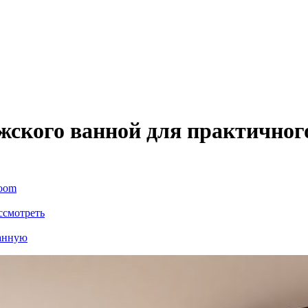
ужского ванной для практичног
room
ссмотреть
ванную