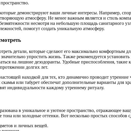
 пространство.
которые демонстрируют ваши личные интересы. Например, спорт
отворяющую атмосферу. Не менее важным является и стиль ком
безмятежности несмотря на небольшую площадь санитарного узл
лежностей, помогут создать уникальную атмосферу.
смотреть
треть детали, которые сделают его максимально комфортным для
 значительно упростить жизнь. Также рекомендуется установить
аться на лишние дезодоранты. Удобные приспособления, такие 
 протяжении долгих лет.
 настоящей находкой для тех, кто динамично проводит утренние 
 скамья или табурет обеспечат дополнительные варианты для хр
авят индивидуальности каждому утреннему ритуалу.
разована в уникальное и уютное пространство, отражающее ваш
е тона или холодные оттенки. Вот несколько простых способов 
метов и личных вещей.
 решения.