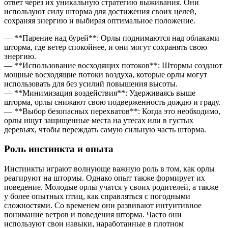
ответ через их уникальную стратегию выживания. Они
используют силу шторма для достижения своих целей,
сохраняя энергию и выбирая оптимальное положение.
— **Парение над бурей**: Орлы поднимаются над облаками
шторма, где ветер спокойнее, и они могут сохранять свою
энергию.
— **Использование восходящих потоков**: Штормы создают
мощные восходящие потоки воздуха, которые орлы могут
использовать для без усилий повышения высоты.
— **Минимизация воздействия**: Удерживаясь выше
шторма, орлы снижают свою подверженность дождю и граду.
— **Выбор безопасных перехватов**: Когда это необходимо,
орлы ищут защищенные места на утесах или в густых
деревьях, чтобы переждать самую сильную часть шторма.
Роль инстинкта и опыта
Инстинкты играют волнующе важную роль в том, как орлы
реагируют на штормы. Однако опыт также формирует их
поведение. Молодые орлы учатся у своих родителей, а также
у более опытных птиц, как справляться с погодными
сложностями. Со временем они развивают интуитивное
понимание ветров и поведения шторма. Часто они
используют свои навыки, наработанные в плотном