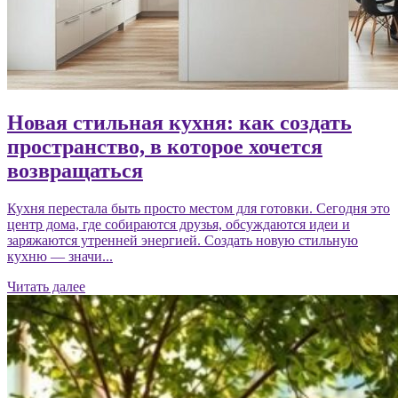
Новая стильная кухня: как создать
пространство, в которое хочется
возвращаться
Кухня перестала быть просто местом для готовки. Сегодня это
центр дома, где собираются друзья, обсуждаются идеи и
заряжаются утренней энергией. Создать новую стильную
кухню — значи...
Читать далее