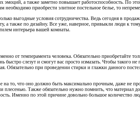
ых эмоций, а также заметно повышает работоспособность. По эт
ам необходимо приобрести элитное постельное белье, то непре
только выгодные условия сотрудничества. Ведь сегодня в прода
вету, а также по дизайну. Все уже, наверное, привыкли люди к т
стилем интерьера вашей комнаты.
менно от темперамента человека. Обязательно приобретайте толь
нь быстро слезут и смогут вас просто измазать. Чтобы такого не
ная. Обязательно при проведении стирки и глажки данного посте
е на то, что оно должно быть максимально прочным, даже не пр
или плесенью. Также обязательно нужно помнить, что материал д
ность. Именно по этой причине довольно большое количество л