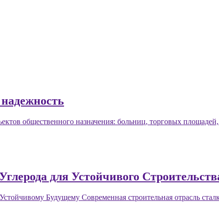
 надежность
ъектов общественного назначения: больниц, торговых площадей
глерода для Устойчивого Строительств
стойчивому Будущему Современная строительная отрасль сталк