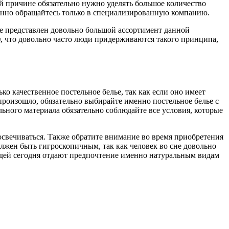
ой причине обязательно нужно уделять большое количество
менно обращайтесь только в специализированную компанию.
же представлен довольно большой ассортимент данной
ому, что довольно часто люди придерживаются такого принципа,
ко качественное постельное белье, так как если оно имеет
 произошло, обязательно выбирайте именно постельное белье с
льного материала обязательно соблюдайте все условия, которые
освечиваться. Также обратите внимание во время приобретения
олжен быть гигроскопичным, так как человек во сне довольно
юдей сегодня отдают предпочтение именно натуральным видам