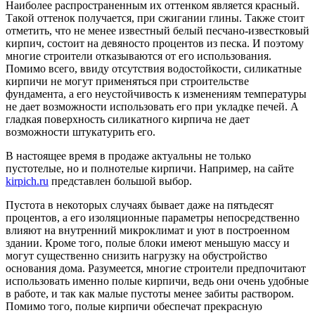
Наиболее распространенным их оттенком является красный.
Такой оттенок получается, при сжигании глины. Также стоит
отметить, что не менее известный белый песчано-известковый
кирпич, состоит на девяносто процентов из песка. И поэтому
многие строители отказываются от его использования.
Помимо всего, ввиду отсутствия водостойкости, силикатные
кирпичи не могут применяться при строительстве
фундамента, а его неустойчивость к изменениям температуры
не дает возможности использовать его при укладке печей. А
гладкая поверхность силикатного кирпича не дает
возможности штукатурить его.
В настоящее время в продаже актуальны не только
пустотелые, но и полнотелые кирпичи. Например, на сайте
kirpich.ru
представлен большой выбор.
Пустота в некоторых случаях бывает даже на пятьдесят
процентов, а его изоляционные параметры непосредственно
влияют на внутренний микроклимат и уют в построенном
здании. Кроме того, полые блоки имеют меньшую массу и
могут существенно снизить нагрузку на обустройство
основания дома. Разумеется, многие строители предпочитают
использовать именно полые кирпичи, ведь они очень удобные
в работе, и так как малые пустоты менее забиты раствором.
Помимо того, полые кирпичи обеспечат прекрасную