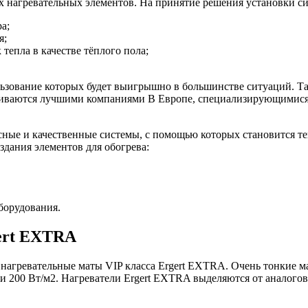
х нагревательных элементов. На принятие решения установки си
а;
я;
тепла в качестве тёплого пола;
зование которых будет выигрышно в большинстве ситуаций. Тако
тавливаются лучшими компаниями В Европе, специализирующимися
сные и качественные системы, с помощью которых становится те
здания элементов для обогрева:
борудования.
ert EXTRA
и нагревательные маты VIP класса Ergert EXTRA. Очень тонкие
0 и 200 Вт/м2. Нагреватели Ergert EXTRA выделяются от анало