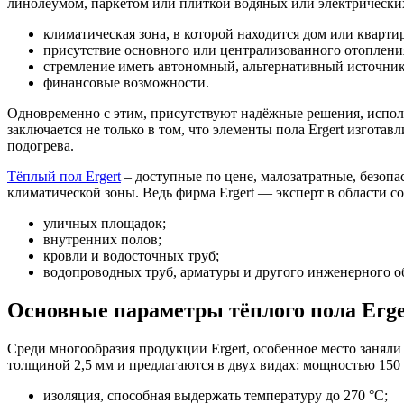
линолеумом, паркетом или плиткой водяных или электрически
климатическая зона, в которой находится дом или квартир
присутствие основного или централизованного отоплени
стремление иметь автономный, альтернативный источник 
финансовые возможности.
Одновременно с этим, присутствуют надёжные решения, исполь
заключается не только в том, что элементы пола Ergert изго
подогрева.
Тёплый пол Ergert
– доступные по цене, малозатратные, безопа
климатической зоны. Ведь фирма Ergert — эксперт в области со
уличных площадок;
внутренних полов;
кровли и водосточных труб;
водопроводных труб, арматуры и другого инженерного о
Основные параметры тёплого пола Erg
Среди многообразия продукции Ergert, особенное место занял
толщиной 2,5 мм и предлагаются в двух видах: мощностью 15
изоляция, способная выдержать температуру до 270 °C;