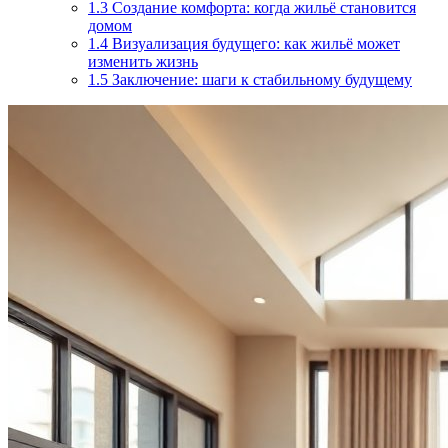
1.3
Создание комфорта: когда жильё становится
домом
1.4
Визуализация будущего: как жильё может
изменить жизнь
1.5
Заключение: шаги к стабильному будущему