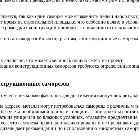
ы имеют свои преимущества и недостатки. Рассмотрим их подро
ается, так как один саморез может заменить целый набор гвозд
время на строительной площадке, что особенно важно в услови
е громоздких конструкций приводит к снижению использования
ости и антикоррозийным покрытиям, конструкционные саморезы
аналогов, что может увеличить общую смету на проект.
вания конструкционных саморезов требуются определенные знани
нструкционных саморезов
 учесть несколько факторов для достижения наилучших результа
а (дерево, металл) могут потребоваться саморезы с различным 
ы без учета необходимой длины и толщины – они должны соотве
ать на улице или во влажных условиях, отдавайте предпочтени
тесь, что саморезы правильно зафиксированы и не превышают 
дитель дает рекомендации по использованию конкретных саморез