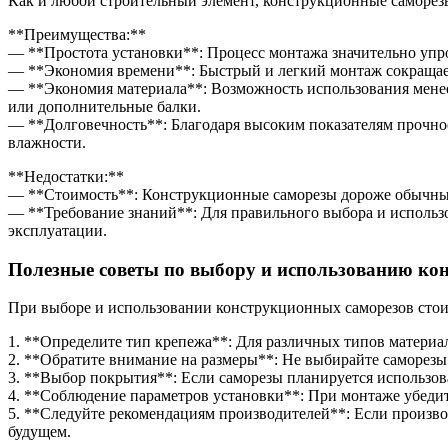
Как и любой строительный элемент, конструкционные саморез
**Преимущества:**
— **Простота установки**: Процесс монтажа значительно упрощ
— **Экономия времени**: Быстрый и легкий монтаж сокращает 
— **Экономия материала**: Возможность использования мене
или дополнительные балки.
— **Долговечность**: Благодаря высоким показателям прочн
влажности.
**Недостатки:**
— **Стоимость**: Конструкционные саморезы дороже обычных 
— **Требование знаний**: Для правильного выбора и использо
эксплуатации.
Полезные советы по выбору и использованию ко
При выборе и использовании конструкционных саморезов стоит
1. **Определите тип крепежа**: Для различных типов материал
2. **Обратите внимание на размеры**: Не выбирайте саморез
3. **Выбор покрытия**: Если саморезы планируется использов
4. **Соблюдение параметров установки**: При монтаже убеди
5. **Следуйте рекомендациям производителей**: Если произво
будущем.