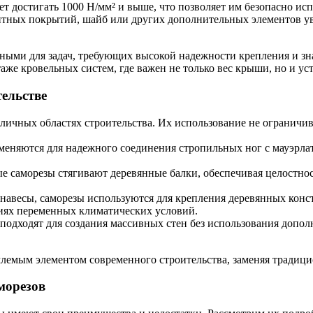
 достигать 1000 Н/мм² и выше, что позволяет им безопасно исп
итных покрытий, шайб или других дополнительных элементов у
ными для задач, требующих высокой надежности крепления и зн
аже кровельных систем, где важен не только вес крыши, но и ус
ельстве
личных областях строительства. Их использование не ограничи
еняются для надежного соединения стропильных ног с мауэрлат
 саморезы стягивают деревянные балки, обеспечивая целостнос
ли навесы, саморезы используются для крепления деревянных к
виях переменных климатических условий.
одходят для создания массивных стен без использования допол
лемым элементом современного строительства, заменяя традици
морезов