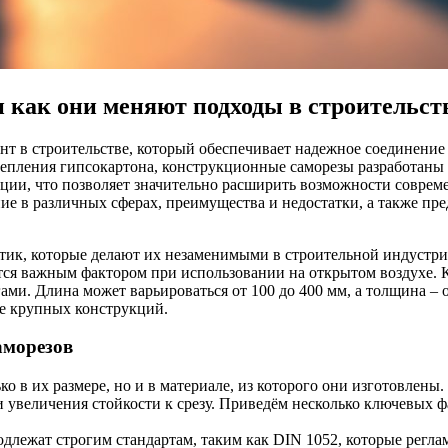
 как они меняют подходы в строительст
т в строительстве, который обеспечивает надежное соединение
репления гипсокартона, конструкционные саморезы разработаны
ии, что позволяет значительно расширить возможности совреме
е в различных сферах, преимущества и недостатки, а также пр
ик, которые делают их незаменимыми в строительной индустрии
тся важным фактором при использовании на открытом воздухе. 
и. Длина может варьироваться от 100 до 400 мм, а толщина – о
же крупных конструкций.
аморезов
о в их размере, но и в материале, из которого они изготовлен
 увеличения стойкости к срезу. Приведём несколько ключевых 
длежат строгим стандартам, таким как DIN 1052, которые регла