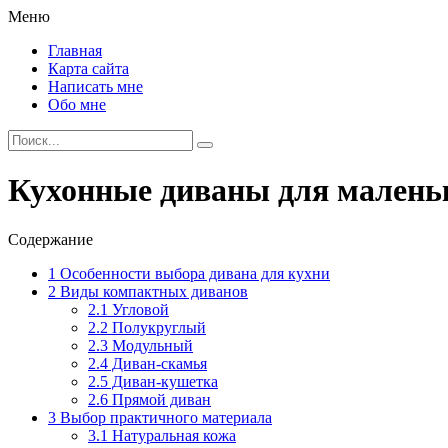
Меню
Главная
Карта сайта
Написать мне
Обо мне
Кухонные диваны для маленьк
Содержание
1
Особенности выбора дивана для кухни
2
Виды компактных диванов
2.1
Угловой
2.2
Полукруглый
2.3
Модульный
2.4
Диван-скамья
2.5
Диван-кушетка
2.6
Прямой диван
3
Выбор практичного материала
3.1
Натуральная кожа