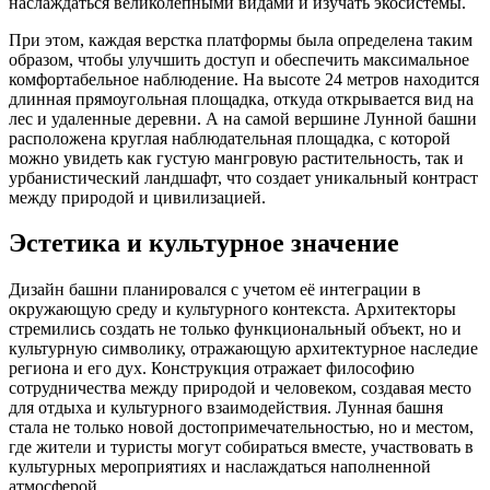
наслаждаться великолепными видами и изучать экосистемы.
При этом, каждая верстка платформы была определена таким
образом, чтобы улучшить доступ и обеспечить максимальное
комфортабельное наблюдение. На высоте 24 метров находится
длинная прямоугольная площадка, откуда открывается вид на
лес и удаленные деревни. А на самой вершине Лунной башни
расположена круглая наблюдательная площадка, с которой
можно увидеть как густую мангровую растительность, так и
урбанистический ландшафт, что создает уникальный контраст
между природой и цивилизацией.
Эстетика и культурное значение
Дизайн башни планировался с учетом её интеграции в
окружающую среду и культурного контекста. Архитекторы
стремились создать не только функциональный объект, но и
культурную символику, отражающую архитектурное наследие
региона и его дух. Конструкция отражает философию
сотрудничества между природой и человеком, создавая место
для отдыха и культурного взаимодействия. Лунная башня
стала не только новой достопримечательностью, но и местом,
где жители и туристы могут собираться вместе, участвовать в
культурных мероприятиях и наслаждаться наполненной
атмосферой.