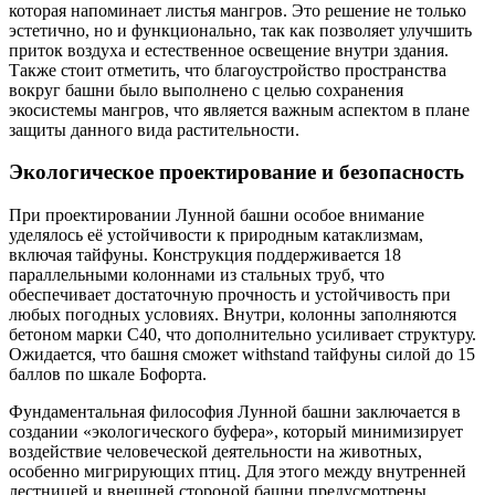
которая напоминает листья мангров. Это решение не только
эстетично, но и функционально, так как позволяет улучшить
приток воздуха и естественное освещение внутри здания.
Также стоит отметить, что благоустройство пространства
вокруг башни было выполнено с целью сохранения
экосистемы мангров, что является важным аспектом в плане
защиты данного вида растительности.
Экологическое проектирование и безопасность
При проектировании Лунной башни особое внимание
уделялось её устойчивости к природным катаклизмам,
включая тайфуны. Конструкция поддерживается 18
параллельными колоннами из стальных труб, что
обеспечивает достаточную прочность и устойчивость при
любых погодных условиях. Внутри, колонны заполняются
бетоном марки C40, что дополнительно усиливает структуру.
Ожидается, что башня сможет withstand тайфуны силой до 15
баллов по шкале Бофорта.
Фундаментальная философия Лунной башни заключается в
создании «экологического буфера», который минимизирует
воздействие человеческой деятельности на животных,
особенно мигрирующих птиц. Для этого между внутренней
лестницей и внешней стороной башни предусмотрены