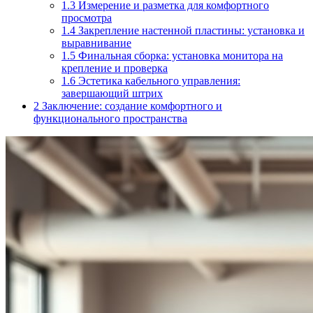
1.3
Измерение и разметка для комфортного
просмотра
1.4
Закрепление настенной пластины: установка и
выравнивание
1.5
Финальная сборка: установка монитора на
крепление и проверка
1.6
Эстетика кабельного управления:
завершающий штрих
2
Заключение: создание комфортного и
функционального пространства