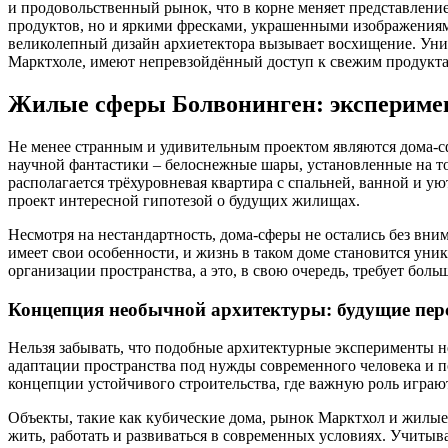
и продовольственный рынок, что в корне меняет представлени
продуктов, но и яркими фресками, украшенными изображениями 
великолепный дизайн архиетектора вызывает восхищение. Уник
Марктхоле, имеют непревзойдённый доступ к свежим продукта
Жилые сферы Болвонинген: эксперимен
Не менее странным и удивительным проектом являются дома-с
научной фантастики – белоснежные шары, установленные на 
располагается трёхуровневая квартира с спальней, ванной и ую
проект интересной гипотезой о будущих жилищах.
Несмотря на нестандартность, дома-сферы не остались без вни
имеет свои особенности, и жизнь в таком доме становится ун
организации пространства, а это, в свою очередь, требует бол
Концепция необычной архитектуры: будущие пер
Нельзя забывать, что подобные архитектурные эксперименты н
адаптации пространства под нужды современного человека и 
концепции устойчивого строительства, где важную роль играют
Объекты, такие как кубические дома, рынок Марктхол и жилые
жить, работать и развиваться в современных условиях. Учитыв