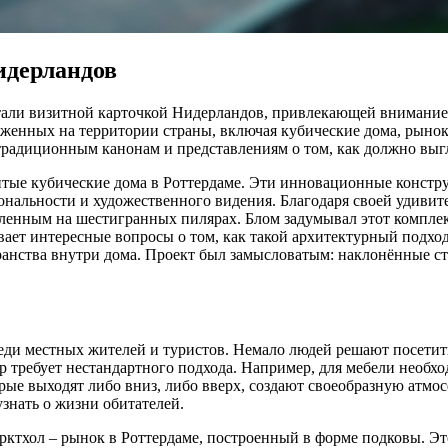
идерландов
али визитной карточкой Нидерландов, привлекающей внимание т
женных на территории страны, включая кубические дома, рынок
 традиционным канонам и представлениям о том, как должно выг
нитые кубические дома в Роттердаме. Эти инновационные конст
ональности и художественного видения. Благодаря своей удивит
вленным на шестигранных пилярах. Блом задумывал этот комплекс
ает интересные вопросы о том, как такой архитектурный подход
ранства внутри дома. Проект был замысловатым: наклонённые с
еди местных жителей и туристов. Немало людей решают посетить 
р требует нестандартного подхода. Например, для мебели необх
орые выходят либо вниз, либо вверх, создают своеобразную атм
узнать о жизни обитателей.
ктхол – рынок в Роттердаме, построенный в форме подковы. Это