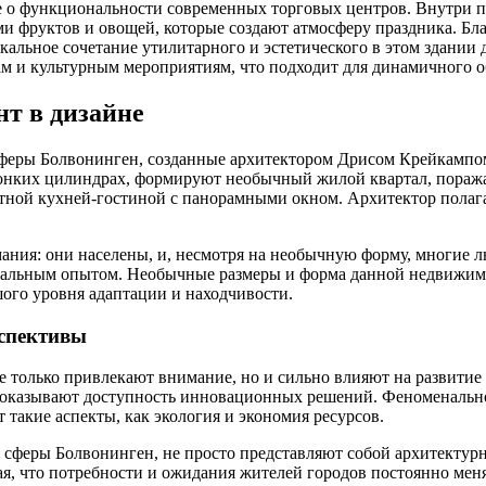
е о функциональности современных торговых центров. Внутри по
фруктов и овощей, которые создают атмосферу праздника. Благо
альное сочетание утилитарного и эстетического в этом здании 
м и культурным мероприятиям, что подходит для динамичного о
т в дизайне
феры Болвонинген, созданные архитектором Дрисом Крейкампом 
тонких цилиндрах, формируют необычный жилой квартал, пора
тной кухней-гостиной с панорамными окном. Архитектор полагал,
мания: они населены, и, несмотря на необычную форму, многие л
икальным опытом. Необычные размеры и форма данной недвижимо
ьшого уровня адаптации и находчивости.
спективы
е только привлекают внимание, но и сильно влияют на развити
показывают доступность инновационных решений. Феноменально
 такие аспекты, как экология и экономия ресурсов.
 сферы Болвонинген, не просто представляют собой архитектур
ая, что потребности и ожидания жителей городов постоянно мен