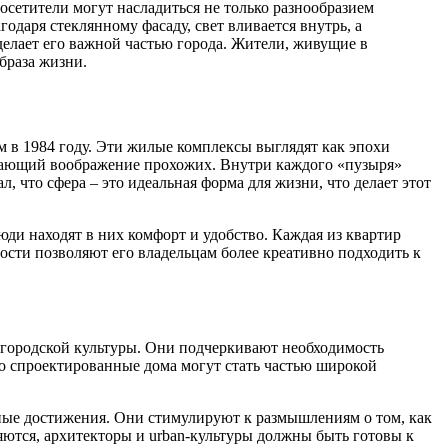
сетители могут насладиться не только разнообразием
даря стеклянному фасаду, свет вливается внутрь, а
делает его важной частью города. Жители, живущие в
браза жизни.
в 1984 году. Эти жилые комплексы выглядят как эпохи
жающий воображение прохожих. Внутри каждого «пузыря»
 что сфера – это идеальная форма для жизни, что делает этот
юди находят в них комфорт и удобство. Каждая из квартир
сти позволяют его владельцам более креативно подходить к
е городской культуры. Они подчеркивают необходимость
 спроектированные дома могут стать частью широкой
ные достижения. Они стимулируют к размышлениям о том, как
яются, архитекторы и urban-культуры должны быть готовы к