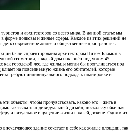
уристов и архитекторов со всего мира. В данной статье мы
 в форме подковы и жилые сферы. Каждое из этих решений не
лядеть современное жилье и общественные пространства.
рукции были спроектированы архитектором Питом Бломом в
ельной геометрии, каждый дом наклонён под углом 45
 как городской лес, где жильцы могли бы прогуливаться под
 влияет на повседневную жизнь его обитателей, которые
тены требуют индивидуального подхода к планировке и
эти объекты, чтобы прочувствовать, каково это – жить в
одимо заказывать индивидуальный дизайн, поскольку обычная
осферу и визуальное ощущение жизни в калейдоскопе. Одним из
 впечатляющее здание сочетает в себе как жилые площади, так