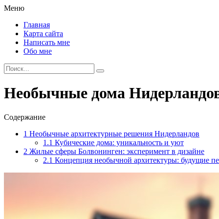
Меню
Главная
Карта сайта
Написать мне
Обо мне
Необычные дома Нидерландов
Содержание
1
Необычные архитектурные решения Нидерландов
1.1
Кубические дома: уникальность и уют
2
Жилые сферы Болвонинген: эксперимент в дизайне
2.1
Концепция необычной архитектуры: будущие п