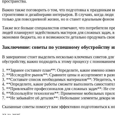
пространства.
Важно также поговорить о том, что подготовка к праздникам в
строителями и дизайнерами интерьеров. В случаях, когда люди
только для повседневной жизни, но и станет идеальным фоном
Также все больше специалистов отмечают, что потребители п
людей планируют задействовать мастеров для сложных задач, в
экономии бюджета, но и возможности детально продумать свою
Заключение: советы по успешному обустройству и
В завершение стоит выделить несколько ключевых советов для 
обустройству, важно подходить к этому процессу с пониманием
1. **Заранее составьте план**: Определите, какие именно измен
2. **Исследуйте рынок**: Сравните цены и ассортимент в разн
3. **Составьте список необходимых материалов**: Убедитесь, ч
4. **Определите, какие работы сможете выполнить самостоятел
5. **Привлекайте профессионалов для сложных задач**: Не сте
6. **Используйте технологии**: Применение мобильных прило
7. **Не забывайте об деталях**: Небольшие элементы декора м
Сказанные советы помогут вам эффективно подготовиться к но