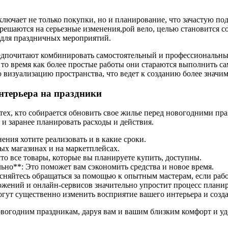
ключает не только покупки, но и планирование, что зачастую п
 решаются на серьезные изменения,рой вело, целью становится со
 для праздничных мероприятий.
редпочитают комбинировать самостоятельный и профессиональны
 то время как более простые работы они стараются выполнить са
 визуализацию пространства, что ведет к созданию более значи
нтерьера на праздники
тех, кто собирается обновить свое жилье перед новогодними пр
 и заранее планировать расходы и действия.
ения хотите реализовать и в какие сроки.
ых магазинах и на маркетплейсах.
то все товары, которые вы планируете купить, доступны.
ьно**: Это поможет вам сэкономить средства и новое время.
сняйтесь обращаться за помощью к опытным мастерам, если рабо
жений и онлайн-сервисов значительно упростит процесс планир
огут существенно изменить восприятие вашего интерьера и созд
вогодним праздникам, даруя вам и вашим близким комфорт и удо