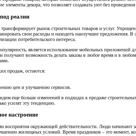
е элементы декора, что позволяет создавать уют без проведения
 под реалии
tal трансформирует рынок строительных товаров и услуг. Упрощ
анировать свои расходы и находить наилучшие предложения. В 
лизации потребительского интереса.
популярность, является использование мобильных приложений д
ли получают возможность делать заказы в любое время и в любо
ами.
их продаж, остаются:
жению цен и улучшению сервисов.
видим еще больше изменений в подходах к продаже строительных
ко усилят эту тенденцию.
ное настроение
и восприятия окружающей действительности. Люди начинают зад
учшению жилищных условий. Время праздников – это момент, ко