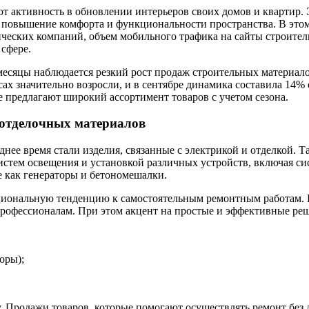
активность в обновлении интерьеров своих домов и квартир. Эт
повышение комфорта и функциональности пространства. В этом 
ческих компаний, объем мобильного трафика на сайты строитель
 сфере.
месяцы наблюдается резкий рост продаж строительных материалов
ах значительно возросли, и в сентябре динамика составила 14% 
е предлагают широкий ассортимент товаров с учетом сезона.
 отделочных материалов
ее время стали изделия, связанные с электрикой и отделкой. Т
стем освещения и установкой различных устройств, включая си
е как генераторы и бетономешалки.
ациональную тенденцию к самостоятельным ремонтным работам. 
офессионалам. При этом акцент на простые и эффективные реше
оры);
. Продажи товаров, которые помогают осуществлять ремонт без 