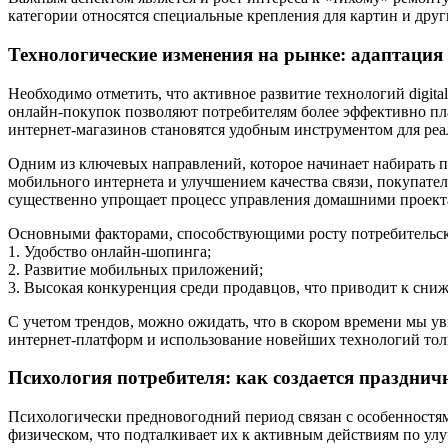
категории относятся специальные крепления для картин и други
Технологические изменения на рынке: адаптация
Необходимо отметить, что активное развитие технологий digi
онлайн-покупок позволяют потребителям более эффективно пл
интернет-магазинов становятся удобным инструментом для реа
Одним из ключевых направлений, которое начинает набирать 
мобильного интернета и улучшением качества связи, покупате
существенно упрощает процесс управления домашними проект
Основными факторами, способствующими росту потребительск
1. Удобство онлайн-шопинга;
2. Развитие мобильных приложений;
3. Высокая конкуренция среди продавцов, что приводит к сни
С учетом трендов, можно ожидать, что в скором времени мы у
интернет-платформ и использование новейших технологий толь
Психология потребителя: как создается празднич
Психологически предновогодний период связан с особенностям
физическом, что подталкивает их к активным действиям по ул