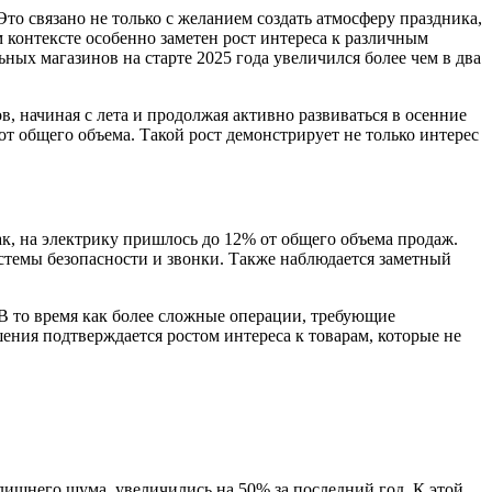
о связано не только с желанием создать атмосферу праздника,
контексте особенно заметен рост интереса к различным
ных магазинов на старте 2025 года увеличился более чем в два
, начиная с лета и продолжая активно развиваться в осенние
от общего объема. Такой рост демонстрирует не только интерес
ак, на электрику пришлось до 12% от общего объема продаж.
стемы безопасности и звонки. Также наблюдается заметный
В то время как более сложные операции, требующие
ния подтверждается ростом интереса к товарам, которые не
лишнего шума, увеличились на 50% за последний год. К этой