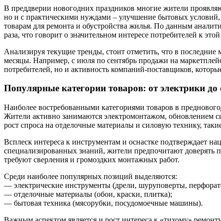
В преддверии новогодних праздников многие жители проявляют 
но и с практическими нуждами – улучшение бытовых условий, 
товарам для ремонта и обустройства жилья. По данным аналити
раза, что говорит о значительном интересе потребителей к этой
Анализируя текущие тренды, стоит отметить, что в последние 
месяцы. Например, с июля по сентябрь продажи на маркетплейс
потребителей, но и активность компаний-поставщиков, которы
Популярные категории товаров: от электрики до
Наиболее востребованными категориями товаров в предновогодн
Жители активно занимаются электромонтажом, обновлением си
рост спроса на отделочные материалы и силовую технику, таки
Всплеск интереса к инструментам и оснастке подтверждает н
специализированных знаний, жители предпочитают доверять пр
требуют сверления и громоздких монтажных работ.
Среди наиболее популярных позиций выделяются:
— электрические инструменты (дрели, шуруповерты, перфорат
— отделочные материалы (обои, краски, плитка);
— бытовая техника (мясорубки, посудомоечные машины).
Важным аспектом является и рост интереса к «тихому» ремонту