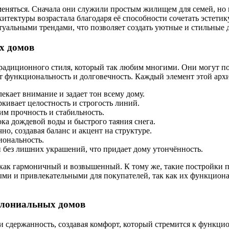
еняться. Сначала они служили простым жилищем для семей, но 
тектуры возрастала благодаря её способности сочетать эстетик
туальными трендами, что позволяет создать уютные и стильные 
х домов
радиционного стиля, который так любим многими. Они могут п
т функциональность и долговечность. Каждый элемент этой арх
екает внимание и задает тон всему дому.
ивает целостность и строгость линий.
им прочность и стабильность.
ка дождевой воды и быстрого таяния снега.
, создавая баланс и акцент на структуре.
иональность.
 без лишних украшений, что придает дому утончённость.
т как гармоничный и возвышенный. К тому же, такие постройки
ыми и привлекательными для покупателей, так как их функцион
олониальных домов
 сдержанность, создавая комфорт, который стремится к функци