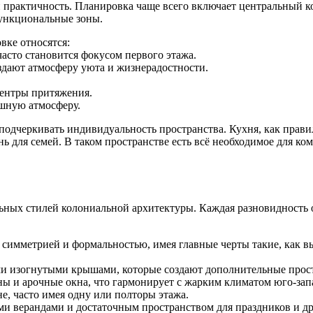
и практичность. Планировка чаще всего включает центральный к
функциональные зоны.
вке относятся:
асто становится фокусом первого этажа.
здают атмосферу уюта и жизнерадостности.
ентры притяжения.
ушную атмосферу.
подчеркивать индивидуальность пространства. Кухня, как правил
нь для семей. В таком пространстве есть всё необходимое для к
ьных стилей колониальной архитектуры. Каждая разновидность 
й симметрией и формальностью, имея главные черты такие, как 
ми изогнутыми крышами, которые создают дополнительные прост
ны и арочные окна, что гармонирует с жарким климатом юго-за
не, часто имея одну или полторы этажа.
ми верандами и достаточным пространством для праздников и д