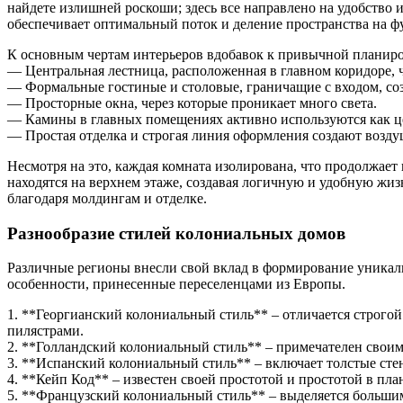
найдете излишней роскоши; здесь все направлено на удобство 
обеспечивает оптимальный поток и деление пространства на 
К основным чертам интерьеров вдобавок к привычной планиро
— Центральная лестница, расположенная в главном коридоре, ч
— Формальные гостиные и столовые, граничащие с входом, со
— Просторные окна, через которые проникает много света.
— Камины в главных помещениях активно используются как ц
— Простая отделка и строгая линия оформления создают возд
Несмотря на это, каждая комната изолирована, что продолжает 
находятся на верхнем этаже, создавая логичную и удобную жиз
благодаря молдингам и отделке.
Разнообразие стилей колониальных домов
Различные регионы внесли свой вклад в формирование уникал
особенности, принесенные переселенцами из Европы.
1. **Георгианский колониальный стиль** – отличается строго
пилястрами.
2. **Голландский колониальный стиль** – примечателен свои
3. **Испанский колониальный стиль** – включает толстые сте
4. **Кейп Код** – известен своей простотой и простотой в пла
5. **Французский колониальный стиль** – выделяется больши