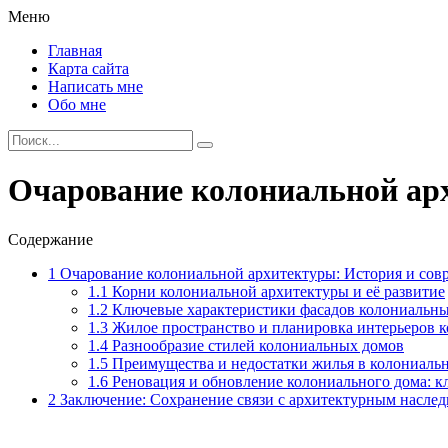
Меню
Главная
Карта сайта
Написать мне
Обо мне
Очарование колониальной арх
Содержание
1
Очарование колониальной архитектуры: История и сов
1.1
Корни колониальной архитектуры и её развитие
1.2
Ключевые характеристики фасадов колониальн
1.3
Жилое пространство и планировка интерьеров 
1.4
Разнообразие стилей колониальных домов
1.5
Преимущества и недостатки жилья в колониаль
1.6
Реновация и обновление колониального дома: 
2
Заключение: Сохранение связи с архитектурным насле