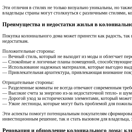
Эти отличия в стилях не только визуально уникальны, но так
владельцы страны могут столкнуться с различными стилями, к
Преимущества и недостатки жилья в колониальн
Покупка колониального дома может принести как радость, так
недостаткам.
Положительные стороны:
— Вечный стиль, который не выходит из моды и облегчает пер
— Спокойные и логичные планы помещений, способствующие п
— Использование надежных материалов, которые выгодно выде
— Привлекательная архитектура, привлекающая внимание пок
Отрицательные стороны:
— Разделенные комнаты не всегда отвечают современным тре
— Высокие счета за энергию из-за недостаточной тепло- и шу
— Дорогой уход за историческими элементами, который может 
— Узкие лестницы, которые могут быть проблемой для пожилых
Эти аспекты помогут потенциальным покупателям сформироват
инвестиционным решение, так и стать вызовом для владельца, 
Реновация и обновление колониального дома: к