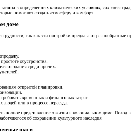
же заняты в определенных климатических условиях, сохраняя тр
оторые помогают создать атмосферу и комфорт.
ом доме
 и трудности, так как эти постройки предлагают разнообразные
епродажу.
ростоте обустройства.
ляют здания среди прочих.
упателей.
бованиям открытой планировки.
моизоляции.
требовать временных и финансовых затрат.
 людей или в процессе переезда.
ь полное представление о жизни в колониальном доме. Поход в
заботящегося об сохранении культурного наследия.
лючевые шаги