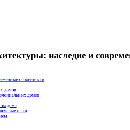
итектуры: наследие и соврем
ременные особенности
ых домов
колониальных домов
ном доме
ключевые шаги
дием