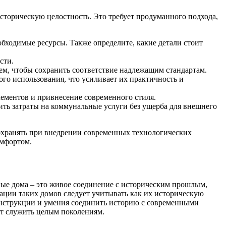
торическую целостность. Это требует продуманного подхода,
бходимые ресурсы. Также определите, какие детали стоит
сти.
ем, чтобы сохранить соответствие надлежащим стандартам.
го использования, что усиливает их практичность и
лементов и привнесение современного стиля.
ть затраты на коммунальные услуги без ущерба для внешнего
сохранять при внедрении современных технологических
омфортом.
рные дома – это живое соединение с историческим прошлым,
ции таких домов следует учитывать как их историческую
конструкции и умения соединить историю с современными
ет служить целым поколениям.