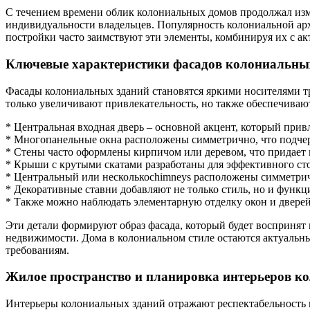
С течением времени облик колониальных домов продолжал изм
индивидуальности владельцев. Популярность колониальной архи
постройки часто заимствуют эти элементы, комбинируя их с ак
Ключевые характеристики фасадов колониальны
Фасады колониальных зданий становятся яркими носителями т
только увеличивают привлекательность, но также обеспечиваю
* Центральная входная дверь – основной акцент, который привл
* Многопанельные окна расположены симметрично, что подчерк
* Стены часто оформлены кирпичом или деревом, что придает 
* Крыши с крутыми скатами разработаны для эффективного сто
* Центральный или несколькоchimneys расположены симметрично
* Декоративные ставни добавляют не только стиль, но и функц
* Также можно наблюдать элементарную отделку окон и дверей
Эти детали формируют образ фасада, который будет восприня
недвижимости. Дома в колониальном стиле остаются актуальн
требованиям.
Жилое пространство и планировка интерьеров к
Интерьеры колониальных зданий отражают респектабельность и