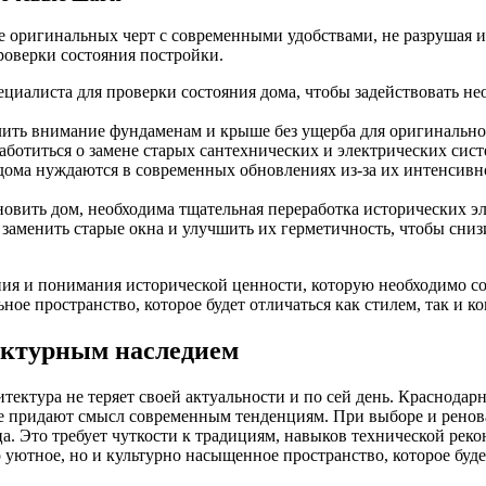
оригинальных черт с современными удобствами, не разрушая ис
роверки состояния постройки.
иалиста для проверки состояния дома, чтобы задействовать нео
лить внимание фундаменам и крыше без ущерба для оригинально
ботиться о замене старых сантехнических и электрических сист
дома нуждаются в современных обновлениях из-за их интенсивно
овить дом, необходима тщательная переработка исторических э
менить старые окна и улучшить их герметичность, чтобы снизи
ения и понимания исторической ценности, которую необходимо 
ое пространство, которое будет отличаться как стилем, так и к
ектурным наследием
итектура не теряет своей актуальности и по сей день. Краснода
е придают смысл современным тенденциям. При выборе и ренова
ца. Это требует чуткости к традициям, навыков технической ре
 уютное, но и культурно насыщенное пространство, которое буд