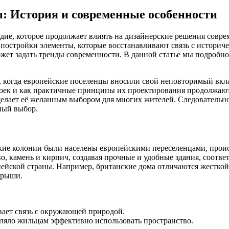
: История и современные особенности
ледие, которое продолжает влиять на дизайнерские решения совр
постройки элементы, которые восстанавливают связь с историч
жет задать тренды современности. В данной статье мы подробн
, когда европейские поселенцы вносили свой неповторимый вкла
троек и как практичные принципы их проектирования продолжают
делает её желанным выбором для многих жителей. Следовательн
ный выбор.
ские колонии были населены европейскими переселенцами, проис
о, камень и кирпич, создавая прочные и удобные здания, соотв
йской страны. Например, британские дома отличаются жесткой 
крыши.
вает связь с окружающей природой.
яло жильцам эффективно использовать пространство.