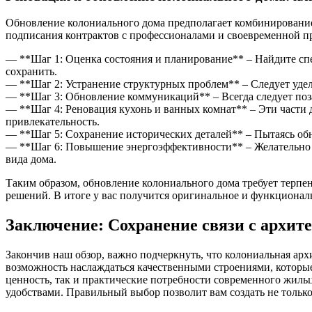
Обновление колониального дома предполагает комбинирование 
подписания контрактов с профессионалами и своевременной п
— **Шаг 1: Оценка состояния и планирование** – Найдите спец
сохранить.
— **Шаг 2: Устранение структурных проблем** – Следует уде
— **Шаг 3: Обновление коммуникаций** – Всегда следует поза
— **Шаг 4: Реновация кухонь и ванных комнат** – Эти части 
привлекательность.
— **Шаг 5: Сохранение исторических деталей** – Пытаясь обн
— **Шаг 6: Повышение энергоэффективности** – Желательно за
вида дома.
Таким образом, обновление колониального дома требует терп
решений. В итоге у вас получится оригинальное и функциональн
Заключение: Сохранение связи с архит
Закончив наш обзор, важно подчеркнуть, что колониальная арх
возможность наслаждаться качественными строениями, которы
ценность, так и практические потребности современного жиль
удобствами. Правильный выбор позволит вам создать не только