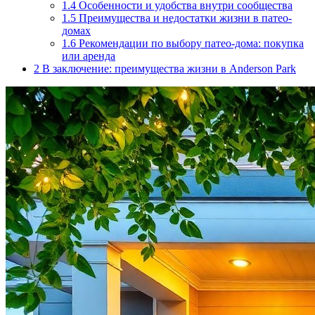
1.4
Особенности и удобства внутри сообщества
1.5
Преимущества и недостатки жизни в патео-
домах
1.6
Рекомендации по выбору патео-дома: покупка
или аренда
2
В заключение: преимущества жизни в Anderson Park