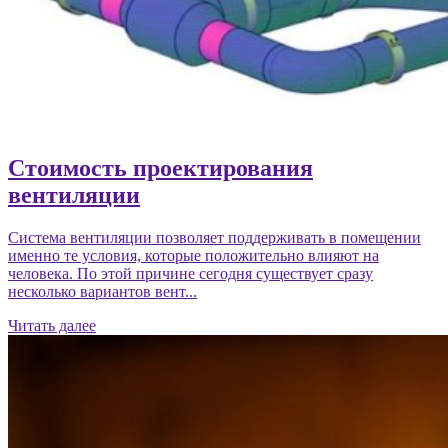
Стоимость проектирования
вентиляции
Система вентиляции позволяет поддерживать в помещении
именно те условия, которые положительно влияют на
человека. По этой причине сегодня существует сразу
несколько вариантов вент...
Читать далее