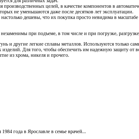
ется для различных задач.
ля производственных целей, в качестве компонентов в автомати
торых не уменьшаются даже после десятков лет эксплуатации.
 настолько дешевы, что их покупка просто невидима в масштаб
незаменимы при подъеме, в том числе и при погрузке, разгрузк
тунь и другие легкие сплавы металлов. Используются только са
изделий. Для того, чтобы обеспечить им надежную защиту от во
ие из хрома, никеля и прочего.
1984 года в Ярославле в семье врачей...