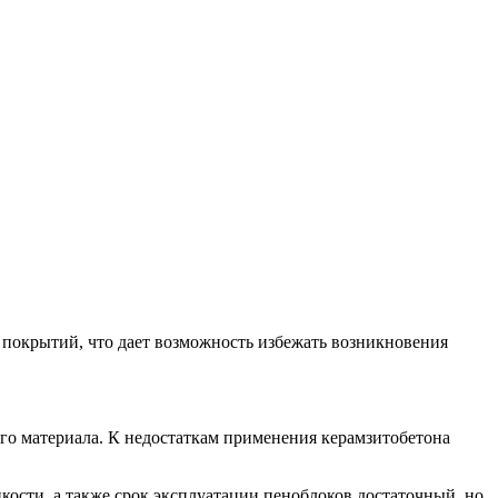
х покрытий, что дает возможность избежать возникновения
ого материала. К недостаткам применения керамзитобетона
кости, а также срок эксплуатации пеноблоков достаточный, но