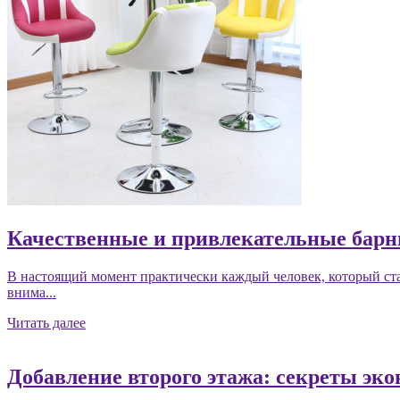
Качественные и привлекательные барн
В настоящий момент практически каждый человек, который ста
внима...
Читать далее
Добавление второго этажа: секреты эк