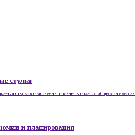
ые стулья
рается открыть собственный бизнес в области общепита или раз
ономии и планирования