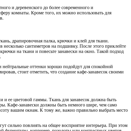
ного и деревенского до более современного и
феру комнаты. Кроме того, их можно использовать для
в.
ткань, драпировочная палка, крючки и клей для ткани.
ив несколько сантиметров на подшивку. После этого приклейте
крючки на ткани и повесьте занавески на окно. Такой подход
.
и нейтральные оттенки хорошо подойдут для спокойной
ировав, стоит отметить, что создание кафе-занавесок своими
 и ее цветовой гаммы. Ткань для занавесок должна быть
еры. Кафе-занавески должны быть немного шире, чем само
ысоту вашим окнам. К тому же, важно правильно выбрать место
огут сильно повлиять на общее восприятие интерьера. При этом
ой фурнитуры, например, позолоты или контрастных цветов,