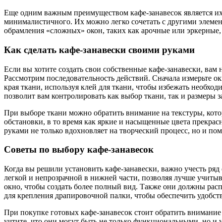
Еще одним важным преимуществом кафе-занавесок является их 
минималистичного. Их можно легко сочетать с другими элемен
обрамления «сложных» окон, таких как арочные или эркерные,
Как сделать кафе-занавески своими руками
Если вы хотите создать свои собственные кафе-занавески, вам 
Рассмотрим последовательность действий. Сначала измерьте окн
края ткани, используя клей для ткани, чтобы избежать необход
позволит вам контролировать как выбор ткани, так и размеры з
При выборе ткани можно обратить внимание на текстуры, кото
обстановки, в то время как яркие и насыщенные цвета прекрас
руками не только вдохновляет на творческий процесс, но и пом
Советы по выбору кафе-занавесок
Когда вы решили установить кафе-занавески, важно учесть ря
легкой и непрозрачной в нижней части, позволяя лучше учиты
окно, чтобы создать более полный вид. Также они должны рас
для крепления драпировочной палки, чтобы обеспечить удобст
При покупке готовых кафе-занавесок стоит обратить внимание 
учтите, что они могут быть не только функциональными, но и