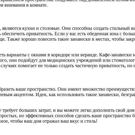
м внимания в комнате.
, являются кухни и столовые. Они способны создать стильный в
 обеспечить приватность. Если у вас есть обеденная зона с бол
. Также хорошо повесить такие занавески в местах, чтобы закр
 варианты с окнами в коридоре или веранде. Кафе-занавески мо
ого, они подойдут для медицинских учреждений или стоматологи
случаях помогает не только создать частичную приватность, но и
бразить ваше пространство. Они имеют множество преимуществ:
евым акцентом. Идеи, как использовать такие занавески, безгр
 не требует больших затрат, и вы можете легко дополнить свой 
з простых, но эффективных способов сделать ваше пространство
ное, чтобы ваш дом отражал ваш вкус и стиль!