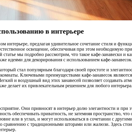
спользованию в интерьере
ном интерьере, предлагая удивительное сочетание стиля и функ
естественное освещение, обеспечивая при этом необходимую при
й статье мы подробно рассмотрим, что такое кафе-занавески и к
кже идеями для декорирования с использованием кафе-занавесок
оторый стал популярным благодаря своей простоте и элегантнос
 комнаты. Ключевыми преимуществами кафе-занавесок являются 
Легкий и воздушный вид этих занавесей позволяет создавать атм
кже делает их привлекательным решением для любого интерьера
осприятие. Они привносят в интерьер долю элегантности и при 
бность обеспечивать приватность, не затемняя пространство, чт
овне или в углах, и могут использоваться в сочетании с другим
 по сравнению с традиционными шторами или жалюзи. Здесь стои
нтерьер.