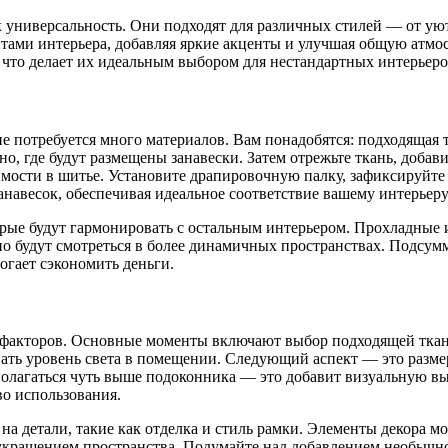
универсальность. Они подходят для различных стилей — от уют
тами интерьера, добавляя яркие акценты и улучшая общую атмос
 что делает их идеальным выбором для нестандартных интерьеро
не потребуется много материалов. Вам понадобятся: подходящая 
о, где будут размещены занавески. Затем отрежьте ткань, добав
имости в шитье. Установите драпировочную палку, зафиксируйте 
анавесок, обеспечивая идеальное соответствие вашему интерьеру
рые будут гармонировать с остальным интерьером. Прохладные 
но будут смотреться в более динамичных пространствах. Подсумм
огает сэкономить деньги.
д факторов. Основные моменты включают выбор подходящей ткани
вать уровень света в помещении. Следующий аспект — это разм
полагаться чуть выше подоконника — это добавит визуальную в
во использования.
на детали, такие как отделка и стиль рамки. Элементы декора м
 украшением пространства. Подумайте над добавлением необычн