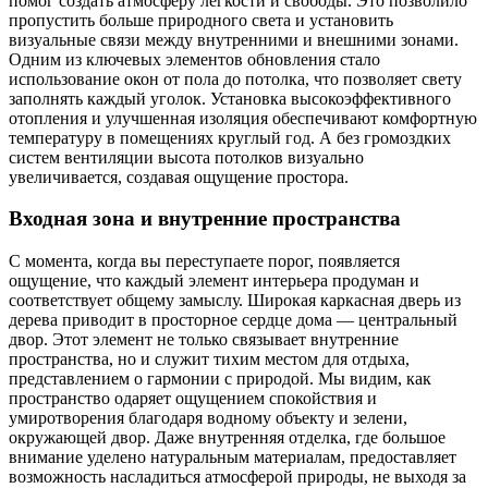
помог создать атмосферу легкости и свободы. Это позволило
пропустить больше природного света и установить
визуальные связи между внутренними и внешними зонами.
Одним из ключевых элементов обновления стало
использование окон от пола до потолка, что позволяет свету
заполнять каждый уголок. Установка высокоэффективного
отопления и улучшенная изоляция обеспечивают комфортную
температуру в помещениях круглый год. А без громоздких
систем вентиляции высота потолков визуально
увеличивается, создавая ощущение простора.
Входная зона и внутренние пространства
С момента, когда вы переступаете порог, появляется
ощущение, что каждый элемент интерьера продуман и
соответствует общему замыслу. Широкая каркасная дверь из
дерева приводит в просторное сердце дома — центральный
двор. Этот элемент не только связывает внутренние
пространства, но и служит тихим местом для отдыха,
представлением о гармонии с природой. Мы видим, как
пространство одаряет ощущением спокойствия и
умиротворения благодаря водному объекту и зелени,
окружающей двор. Даже внутренняя отделка, где большое
внимание уделено натуральным материалам, предоставляет
возможность насладиться атмосферой природы, не выходя за