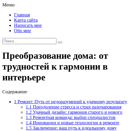
Меню
Главная
Карта сайта
Написать мне
Обо мне
Преобразование дома: от
трудностей к гармонии в
интерьере
Содержание
1
Ремонт: Путь от недоразумений к удачному результату
1.1
Преодоление стресса и страх разочарования
1.2
Удачный дизайн: гармония старого и нового
1.3
Ремонтная команда: выбор специалистов
1.4
Инновации и новые технологии в ремонте
1.5
Заключение: ваш путь к идеальному дому