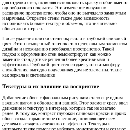
для отделки стен, позволяя использовать краску и обои вместо
однообразного покрытия. Это изменение визуально
расширило пространство, чтобы оно не выглядело замкнутым
и мрачным. Открытие стены также дало возможность
использовать больше текстур и объемов, что значительно
обогатило интерьер.
После удаления плитки стены окрасили в глубокий сливовый
цвет. Этот насыщенный оттенок стал центральным элементом
дизайна и неожиданно преобразил пространство. Такой
подход к оформлению стен демонстрирует, как можно
заменить стандартные решения более креативными и
эффектными. Глубокий цвет стен создает уют и атмосферу
спокойствия, выгодно подчеркивая другие элементы, такие
как зеркала и светильники.
Текстуры и их влияние на восприятие
Добавление обоев с флоральным рисунком стало еще одним
важным шагом в обновлении ванной. Этот элемент сразу ввел
движение и текстуру в интерьер, которые так не хватало
ранее. К тому же, контраст глубокой сливовой краски и ярких
обоев создал гармоничное сочетание, позволяющее всем
деталям выглядеть освеженно и эффектно. Текстуры в
интерьере также помогают избежать монотонности и создают