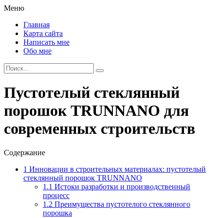
Меню
Главная
Карта сайта
Написать мне
Обо мне
Пустотелый стеклянный
порошок TRUNNANO для
современных строительств
Содержание
1
Инновации в строительных материалах: пустотелый
стеклянный порошок TRUNNANO
1.1
Истоки разработки и производственный
процесс
1.2
Преимущества пустотелого стеклянного
порошка