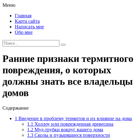
Меню
Главная
Карта сайта
Написать мне
Обо мне
Ранние признаки термитного
повреждения, о которых
должны знать все владельцы
домов
Содержание
1
Введение в проблему термитов и их влияние на дома
1.1
Холлоу или поврежденная древесина
1.2
Муд-трубки вокруг вашего дома
1.3
Сколы и пузырящиеся поверхности