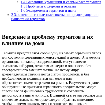
1.4
Выпавшие крылышки и сварм-класс термитов
1.5
Проблемы с дверями и окнами
1.6
Экскременты термитов и пыль
2
Заключение и полезные советы по предотвращению
нашествий термитов
Введение в проблему термитов и их
влияние на дома
Термиты представляют собой одну из самых серьезных угроз
для состояния деревянных конструкций в домах. Эти мелкие
организмы, питающиеся древесиной, могут нанести
значительный урон, оставляя их жертв в опасности без
своевременного вмешательства. По всему миру
домовладельцы сталкиваются с этой проблемой, и без
необходимости подниматься на головы над
обременительными затратами на ремонт. Разумеется, заранее
обнаруженные признаки термитного вредительства могут
спасти вас от финансовых трудностей и сохранить
целостность вашего жилища. В данной статье мы рассмотрим
ключевые знаки, на которые следует обратить внимание,
чтобы вовремя принять меры и защитить ваш дом от