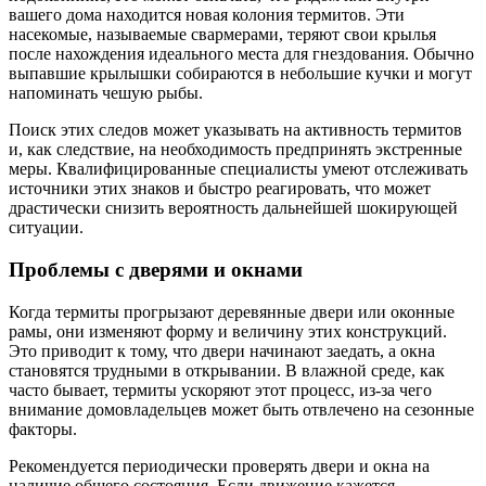
вашего дома находится новая колония термитов. Эти
насекомые, называемые свармерами, теряют свои крылья
после нахождения идеального места для гнездования. Обычно
выпавшие крылышки собираются в небольшие кучки и могут
напоминать чешую рыбы.
Поиск этих следов может указывать на активность термитов
и, как следствие, на необходимость предпринять экстренные
меры. Квалифицированные специалисты умеют отслеживать
источники этих знаков и быстро реагировать, что может
драстически снизить вероятность дальнейшей шокирующей
ситуации.
Проблемы с дверями и окнами
Когда термиты прогрызают деревянные двери или оконные
рамы, они изменяют форму и величину этих конструкций.
Это приводит к тому, что двери начинают заедать, а окна
становятся трудными в открывании. В влажной среде, как
часто бывает, термиты ускоряют этот процесс, из-за чего
внимание домовладельцев может быть отвлечено на сезонные
факторы.
Рекомендуется периодически проверять двери и окна на
наличие общего состояния. Если движение кажется