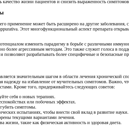
 качество жизни пациентов и снизить выраженность симптомов
ны
 его применение может быть расширено на другие заболевания, 
uppurativa. Этот многофункциональный аспект препарата открыва
 потенциалом изменить парадигму в борьбе с различными иммун
но более агрессивным методам. Это также служит голоса в под
и позволяют разрабатывать более специфичные и безопасные пр
тавляется значительным шагом в области лечения хронической с
вая надежду на избавление от мучительных симптомов. Важно, 
тами. Кроме того, придерживайтесь следующих советов:
йте себя о новых терапиях.
еспокойствах или побочных эффектах.
сугубить симптомы.
ических испытаниях, чтобы внести свой вклад в развитие науки.
ворены текущими вариантами лечения.
 жизни, такие как физическая активность и здоровая диета.