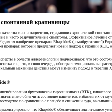
й спонтанной крапивницы
 качества жизни пациентов, страдающих хронической спонтанно
зные и часто разрушительные симптомы. Эффективное лечение с
 Недавняя одобрение препарата Rhapsido® (ремибрутитиниб) Ев
ой препарат, который предлагает новый подход к терапии ХСК,
сперты в области аллергенологии подчеркивают, что это состоян
татка сна, что, в свою очередь, обостряет эмоциональные расстр
икальный механизм действия могут изменить подход к терапии 
sido®
 ингибировании брутоновской тирозинкиназы (BTK), ключевого 
 значительно облегчить состояние пациентов, избавляя их от м
сходство по сравнению с плацебо в снижении зуда, высыпаний
демонстрировало, что Rhapsido® обеспечивает значительное уме