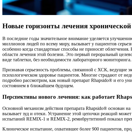
Новые горизонты лечения хроническо
В последние годы значительное внимание уделяется улучшению
миллионов людей по всему миру, вызывает у пациентов серье
особенно когда стандартные способы не приносят облегчения.
области лечения этой болезни. Это первый пероральный целев
виде таблетки, без необходимости лабораторного мониторинга.
Признавая серьезность проблемы, связанной с ХСК, ведущие эк
психологическом здоровье пациентов. Многие страдают от недос
подробно рассмотрим, как новый препарат Rhapsido® и его ун
состоянием в ближайшем будущем.
Перспективы нового лечения: как работает Rhap
Основной механизм действия препарата Rhapsido® основан на
вызывает зуд и отеки. Устранение этой цепочки реакций может
испытаний REMIX-1 и REMIX-2, ремибрутитиниб показал прево
Клиническое испытание, охватившее более 900 пациентов, про