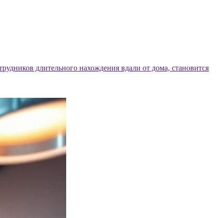
трудников длительного нахождения вдали от дома, становится