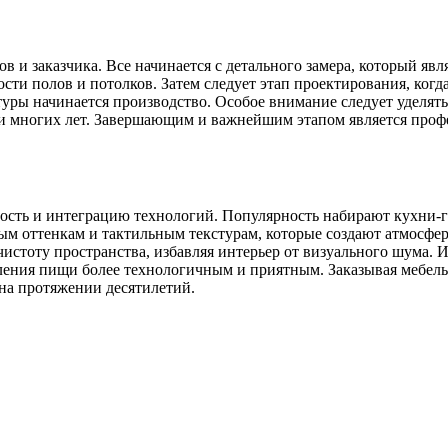
ов и заказчика. Все начинается с детального замера, который я
ности полов и потолков. Затем следует этап проектирования, ког
туры начинается производство. Особое внимание следует уделя
 многих лет. Завершающим и важнейшим этапом является профе
ть и интеграцию технологий. Популярность набирают кухни-гос
м оттенкам и тактильным текстурам, которые создают атмосфер
стоту пространства, избавляя интерьер от визуального шума. 
ения пищи более технологичным и приятным. Заказывая мебель и
 на протяжении десятилетий.