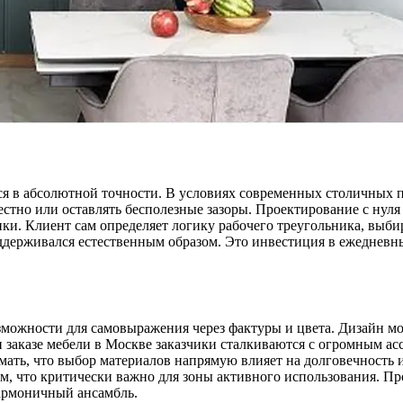
я в абсолютной точности. В условиях современных столичных п
стно или оставлять бесполезные зазоры. Проектирование с нуля 
и. Клиент сам определяет логику рабочего треугольника, выби
оддерживался естественным образом. Это инвестиция в ежедневн
можности для самовыражения через фактуры и цвета. Дизайн мо
 заказе мебели в Москве заказчики сталкиваются с огромным ас
ать, что выбор материалов напрямую влияет на долговечность 
ям, что критически важно для зоны активного использования. 
гармоничный ансамбль.