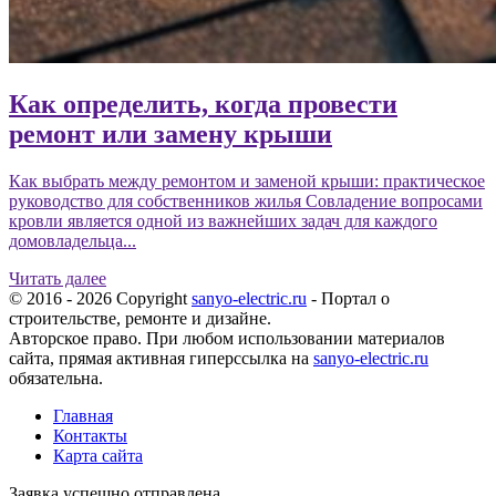
Как определить, когда провести
ремонт или замену крыши
Как выбрать между ремонтом и заменой крыши: практическое
руководство для собственников жилья Совладение вопросами
кровли является одной из важнейших задач для каждого
домовладельца...
Читать далее
© 2016 - 2026 Copyright
sanyo-electric.ru
- Портал о
строительстве, ремонте и дизайне.
Авторское право. При любом использовании материалов
сайта, прямая активная гиперссылка на
sanyo-electric.ru
обязательна.
Главная
Контакты
Карта сайта
Заявка успешно отправлена.