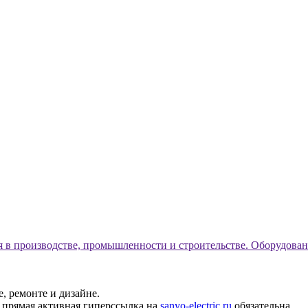
я в производстве, промышленности и строительстве. Оборудован
е, ремонте и дизайне.
 прямая активная гиперссылка на
sanyo-electric.ru
обязательна.