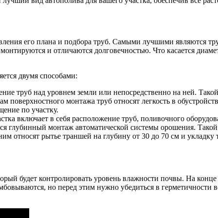
лучший вид автополива для вашего участка, обеспечив все раст
авления его плана и подбора труб. Самыми лучшими являются тру
 монтируются и отличаются долговечностью. Что касается диаме
ется двумя способами:
ие труб над уровнем земли или непосредственно на ней. Такой
вам поверхностного монтажа труб относят легкость в обустройст
щение по участку.
стка включает в себя расположение труб, поливочного оборудова
тся глубинный монтаж автоматической системы орошения. Такой 
ним относят рытье траншей на глубину от 30 до 70 см и укладку
орый будет контролировать уровень влажности почвы. На конце
мбовываются, но перед этим нужно убедиться в герметичности 