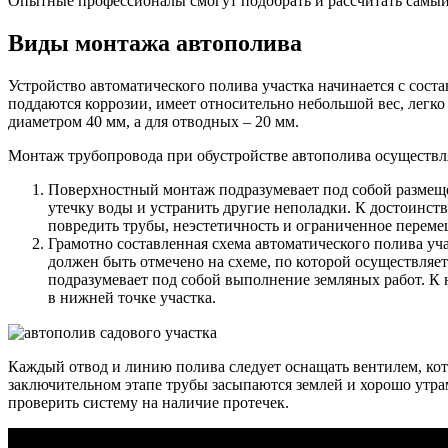
Опытные профессионалы смогут подобрать и рассчитать самый 
Виды монтажа автополива
Устройство автоматического полива участка начинается с сост
поддаются коррозии, имеет относительно небольшой вес, легко
диаметром 40 мм, а для отводных – 20 мм.
Монтаж трубопровода при обустройстве автополива осуществля
Поверхностный монтаж подразумевает под собой размещен
утечку воды и устранить другие неполадки. К достоинст
повредить трубы, неэстетичность и ограниченное переме
Грамотно составленная схема автоматического полива уча
должен быть отмечено на схеме, по которой осуществляе
подразумевает под собой выполнение земляных работ. К 
в нижней точке участка.
Каждый отвод и линию полива следует оснащать вентилем, кот
заключительном этапе трубы засыпаются землей и хорошо утра
проверить систему на наличие протечек.