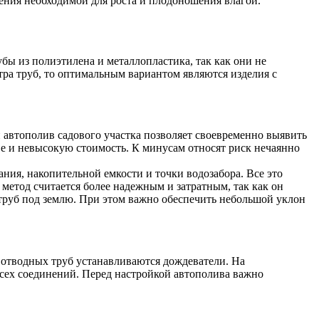
ения необходимой для роста и плодоношения влагой.
бы из полиэтилена и металлопластика, так как они не
тра труб, то оптимальным вариантом являются изделия с
 автополив садового участка позволяет своевременно выявить
ве и невысокую стоимость. К минусам относят риск нечаянно
ния, накопительной емкости и точки водозабора. Все это
метод считается более надежным и затратным, так как он
 труб под землю. При этом важно обеспечить небольшой уклон
 отводных труб устанавливаются дождеватели. На
всех соединений. Перед настройкой автополива важно