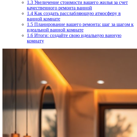
1.3
Увеличение стоимости вашего жилья за счет
качественного ремонта ванной
1.4
Как создать расслабляющую атмосферу в
ванной комнате
1.5
Планирование вашего ремонта: шаг за шагом к
идеальной ванной комнате
1.6
Итоги: создайте свою идеальную ванную
комнату